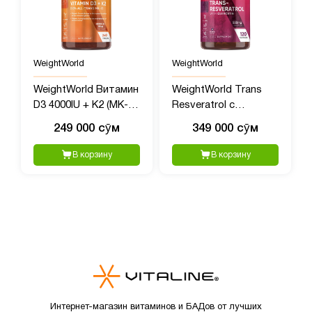
WeightWorld
WeightWorld
WeightWorld Витамин
WeightWorld Trans
D3 4000IU + K2 (MK-7)
Resveratrol с
125mcg, 240
Кверцетином, 550 мг,
249 000 сӯм
349 000 сӯм
таблеток
120 капсул
В корзину
В корзину
Интернет-магазин витаминов и БАДов от лучших