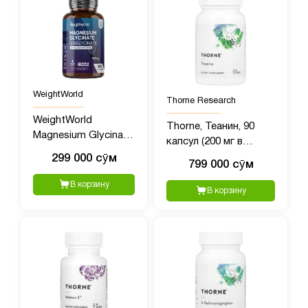
WeightWorld
Thorne Research
WeightWorld
Thorne, Теанин, 90
Magnesium Glycinate,
капсул (200 мг в
1422 мг, 180 капсул
каждой капсуле)
299 000 сӯм
799 000 сӯм
В корзину
В корзину