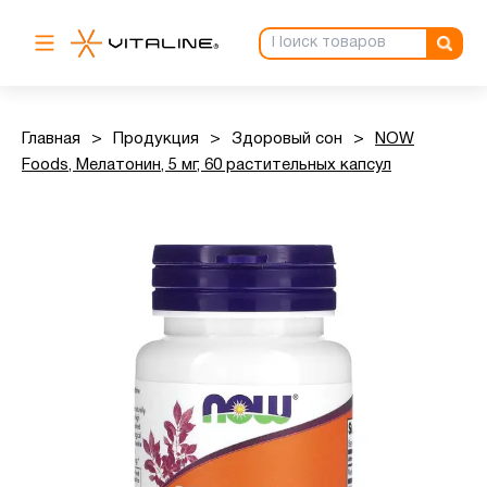
Главная
>
Продукция
>
Здоровый сон
>
NOW
Foods, Мелатонин, 5 мг, 60 растительных капсул