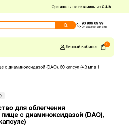
Оригинальные витамины из
США
90 906 69 99
Оператор онлайн
0
Личный кабинет
е с диаминоксидазой (DAO), 60 капсул (4,3 мг в 1
дство для облегчения
 пище с диаминоксидазой (DAO),
 капсуле)