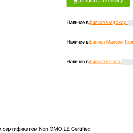
Добавить в корзину
Наличие в
филиал Фидокор
:
Наличие в
филиал Максим Гор
Наличие в
филиал Новза
:
 сертификатом Non GMO LE Certified