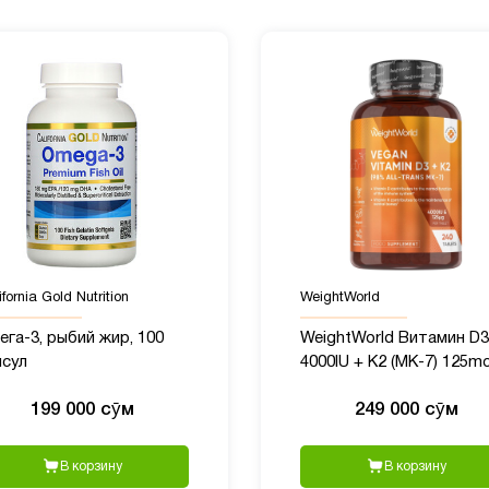
fornia Gold Nutrition
WeightWorld
га-3, рыбий жир, 100
WeightWorld Витамин D3
псул
4000IU + K2 (MK-7) 125mc
240 таблеток
199 000 сӯм
249 000 сӯм
В корзину
В корзину