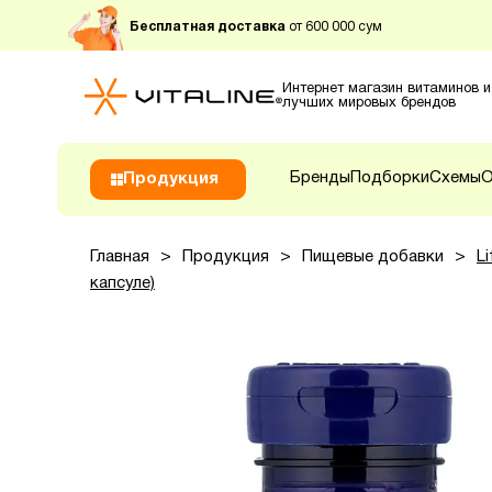
Бесплатная доставка
от 600 000 сум
Интернет магазин витаминов и
лучших мировых брендов
Бренды
Подборки
Схемы
О
Продукция
Главная
>
Продукция
>
Пищевые добавки
>
L
капсуле)