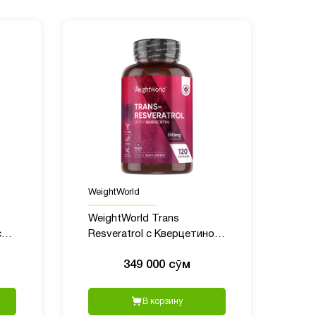
WeightWorld
WeightWorld Trans
g,
Resveratrol с Кверцетином,
550 мг, 120 капсул
349 000 сӯм
В корзину