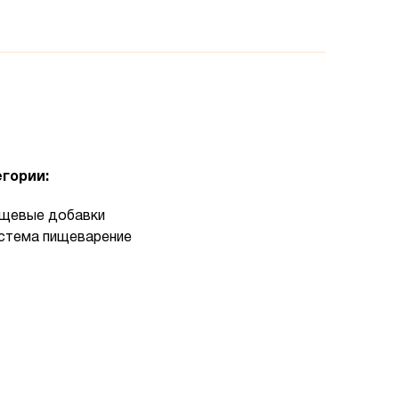
гории:
щевые добавки
стема пищеварение