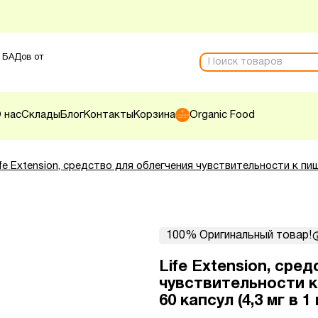
 БАДов от
 нас
Склады
Блог
Контакты
Корзина
Organic Food
ife Extension, средство для облегчения чувствительности к пищ
100% Оригинальный товар!
Life Extension, сре
чувствительности к
60 капсул (4,3 мг в 1