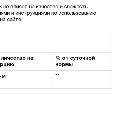
к не влияет на качество и свежесть
иями и инструкциями по использованию
на сайте.
личество на
% от суточной
орцию
нормы
3 мг
**