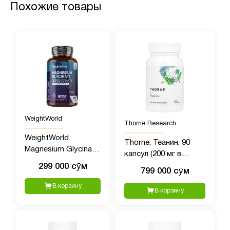
Похожие товары
WeightWorld
Thorne Research
WeightWorld
Thorne, Теанин, 90
Magnesium Glycinate,
капсул (200 мг в
1422 мг, 180 капсул
каждой капсуле)
299 000 сӯм
799 000 сӯм
В корзину
В корзину