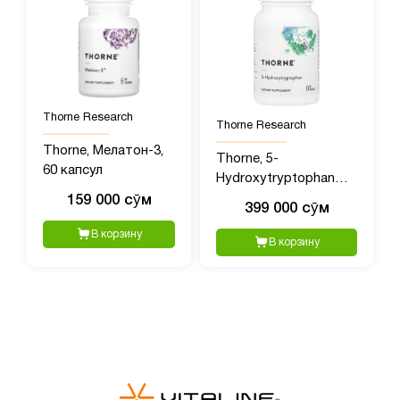
Thorne Research
Thorne Research
Thorne, Мелатон-3,
Thorne, 5-
60 капсул
Hydroxytryptophan
(гидрокситриптофан),
159 000 сӯм
399 000 сӯм
90 капсул
В корзину
В корзину