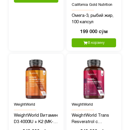
California Gold Nutrition
Омега-3, рыбий жир,
100 капсул
199 000 сӯм
В корзину
WeightWorld
WeightWorld
WeightWorld Витамин
WeightWorld Trans
D3 4000IU + K2 (MK-7)
Resveratrol с
125mcg, 240
Кверцетином, 550 мг,