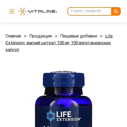
Главная
>
Продукция
>
Пищевые добавки
>
Life
Extension, магний цитрат 100 мг, 100 вегетарианских
капсул