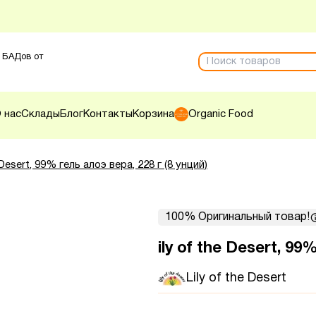
 БАДов от
 нас
Склады
Блог
Контакты
Корзина
Organic Food
e Desert, 99% гель алоэ вера, 228 г (8 унций)
100% Оригинальный товар!
ily of the Desert, 99
Lily of the Desert