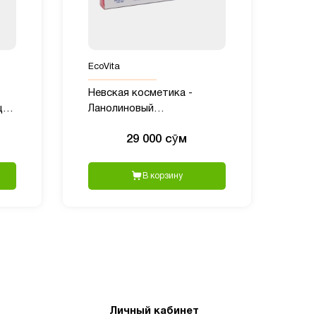
EcoVita
Невская косметика -
а,
Ланолиновый
увлажняющий крем, 40 мл
29 000 сӯм
В корзину
Личный кабинет