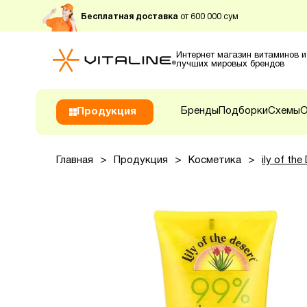
Бесплатная доставка
от 600 000 сум
Интернет магазин витаминов и
лучших мировых брендов
Бренды
Подборки
Схемы
О
Продукция
Главная
>
Продукция
>
Косметика
>
ily of th