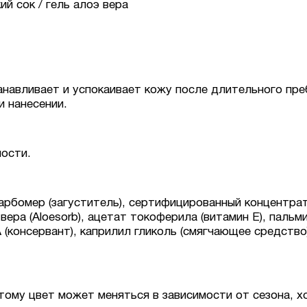
й сок / гель алоэ вера
анавливает и успокаивает кожу после длительного пре
 нанесении.
мости.
карбомер (загуститель), сертифицированный концентрат 
вера (Aloesorb), ацетат токоферила (витамин Е), пальм
 (консервант), каприлил гликоль (смягчающее средство
ому цвет может меняться в зависимости от сезона, хо