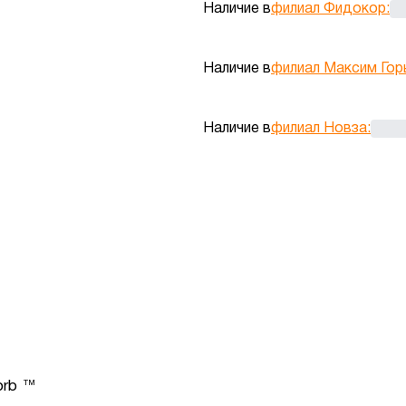
Наличие в
филиал Фидокор
:
Наличие в
филиал Максим Гор
Наличие в
филиал Новза
:
orb ™