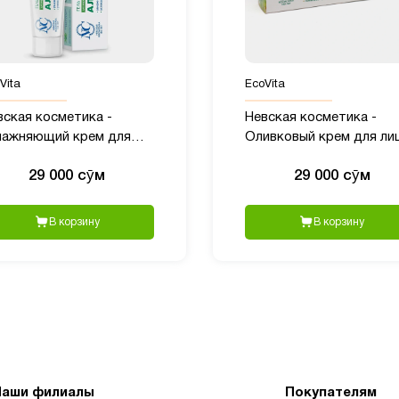
Vita
EcoVita
вская косметика -
Невская косметика -
лажняющий крем для
Оливковый крем для лиц
и с Алоэ, 40 мл
40 мл
29 000 сӯм
29 000 сӯм
В корзину
В корзину
Наши филиалы
Покупателям