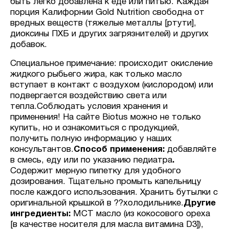
быть легко добавлена к еде или питью. Каждая
порция Калифорнии Gold Nutrition свободна от
вредных веществ (тяжелые металлы [ртути],
диоксины ПХБ и других загрязнителей) и других
добавок.
Специальное примечание: происходит окисление
жидкого рыбьего жира, как только масло
вступает в контакт с воздухом (кислородом) или
подвергается воздействию света или
тепла.Соблюдать условия хранения и
применения! На сайте Biotus можно не только
купить, но и ознакомиться с продукцией,
получить полную информацию у наших
консультантов.
Способ применения:
добавляйте
в смесь, еду или по указанию педиатра
.
Содержит мерную пипетку для удобного
дозирования. Тщательно промыть капельницу
после каждого использования. Хранить бутылки с
оригинальной крышкой в ??холодильнике.
Другие
ингредиенты:
MCT масло (из кокосового ореха
[в качестве носителя для масла витамина D3]),