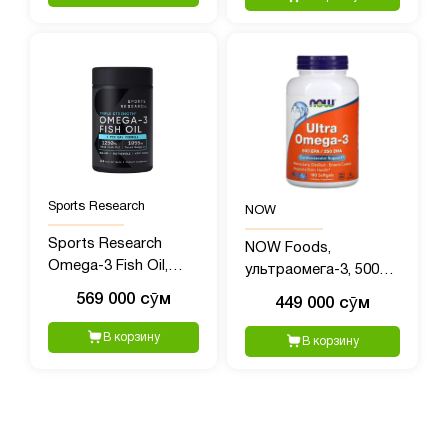
Sports Research
NOW
Sports Research
NOW Foods,
Omega-3 Fish Oil,
ультраомега-3, 500
Triple Strength, 1250
ЭПК/250 ДГК, 180
569 000 сӯм
449 000 сӯм
мг, 150 мягких капсул
капсул, покрытых
кишечнорастворимой
В корзину
В корзину
оболочкой