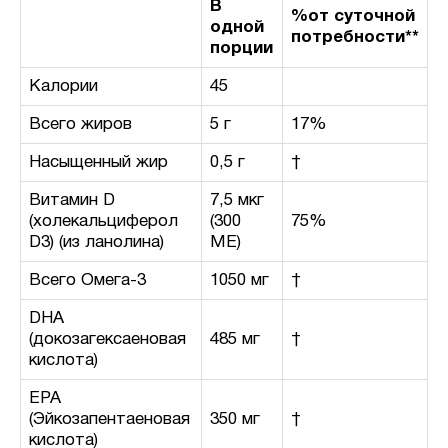
В
%от суточной
одной
потребности**
порции
Калории
45
Всего жиров
5 г
17%
Насыщенный жир
0,5 г
†
Витамин D
7,5 мкг
(холекальциферол
(300
75%
D3) (из ланолина)
МЕ)
Всего Омега-3
1050 мг
†
DHA
(докозагексаеновая
485 мг
†
кислота)
EPA
(Эйкозапентаеновая
350 мг
†
кислота)