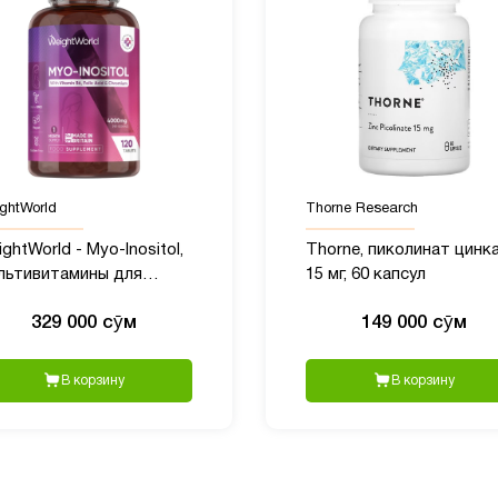
ghtWorld
Thorne Research
ghtWorld - Myo-Inositol,
Thorne, пиколинат цинка
льтивитамины для
15 мг, 60 капсул
нщин с Мио
329 000 сӯм
149 000 сӯм
зитолом, 4000 мг, 120
блеток
В корзину
В корзину