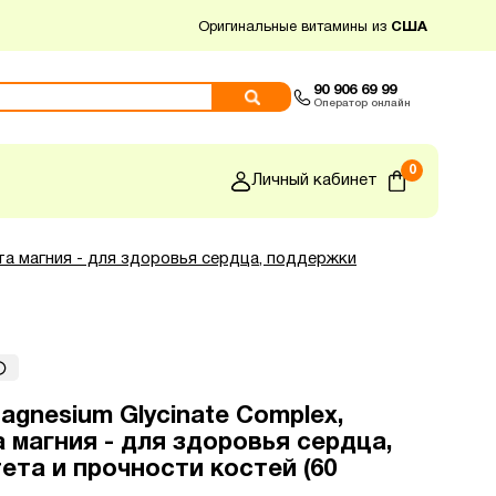
Оригинальные витамины из
США
90 906 69 99
Оператор онлайн
0
Личный кабинет
ата магния - для здоровья сердца, поддержки
Magnesium Glycinate Complex,
 магния - для здоровья сердца,
та и прочности костей (60