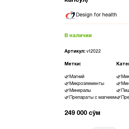
капсул)
Design for health
В наличии
Артикул:
vt2022
Метки:
Кате
Магний
Ми
Микроэлементы
Ми
Минералы
Пищ
Препараты с магнием
Пре
249 000 сӯм