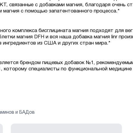
Т, связанные с добавками магния, благодаря очень с
м магния с помощью запатентованного процесса.*
тного комплекса бисглицината магния подходят для ве
блетки магния DFH и вся наша добавка магния linr про
 ингредиентов из США и других стран мира.*
вляется брендом пищевых добавок №1, рекомендуемым
, которому специалисты по функциональной медицине 
аминов и БАДов