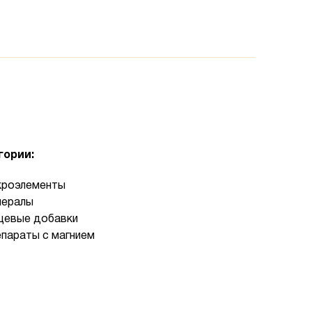
гории:
кроэлементы
нералы
евые добавки
параты с магнием