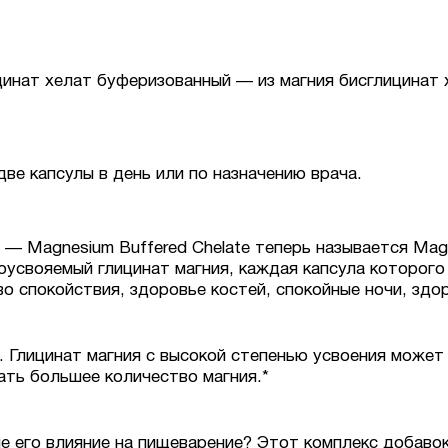
нат хелат буферизованный — из магния бисглицинат х
ве капсулы в день или по назначению врача.
 — Magnesium Buffered Chelate теперь называется Mag
усвояемый глицинат магния, каждая капсула которого 
о спокойствия, здоровье костей, спокойные ночи, здо
. Глицинат магния с высокой степенью усвоения може
ать большее количество магния.*
е его влияние на пищеварение? Этот комплекс добаво