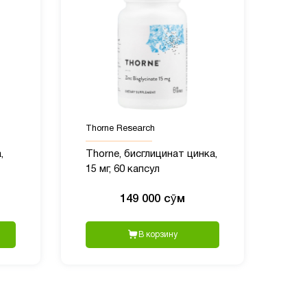
Thorne Research
,
Thorne, бисглицинат цинка,
15 мг, 60 капсул
149 000 сӯм
В корзину