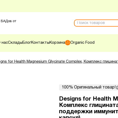
 БАДов от
 нас
Склады
Блог
Контакты
Корзина
Organic Food
igns for Health Magnesium Glycinate Complex, Комплекс глицин
100% Оригинальный товар!
Designs for Health 
Комплекс глицината
поддержки иммуните