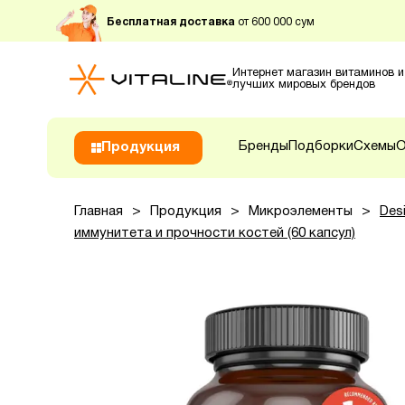
Бесплатная доставка
от 600 000 сум
Интернет магазин витаминов и
лучших мировых брендов
Бренды
Подборки
Схемы
О
Продукция
Главная
>
Продукция
>
Микроэлементы
>
Des
иммунитета и прочности костей (60 капсул)