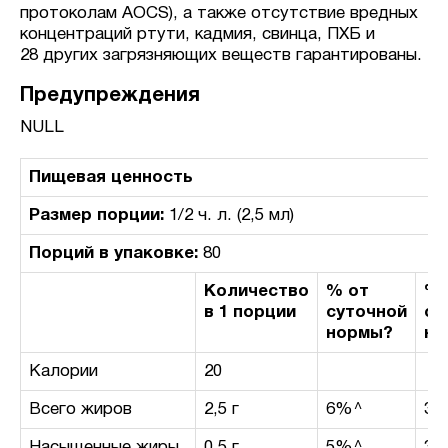
протоколам AOCS), а также отсутствие вредных
концентраций ртути, кадмия, свинца, ПХБ и
28 других загрязняющих веществ гарантированы.
Предупреждения
NULL
Пищевая ценность
Размер порции:
1/2 ч. л. (2,5 мл)
Порций в упаковке:
80
Количество
% от
% 
в 1 порции
суточной
су
нормы?
но
Калории
20
Всего жиров
2,5 г
6%^
3%
Насыщенные жиры
0,5 г
5%^
3%