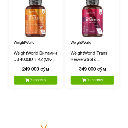
WeightWorld
WeightWorld
WeightWorld Витамин
WeightWorld Trans
D3 4000IU + K2 (MK-7)
Resveratrol с
125mcg, 240
Кверцетином, 550 мг,
249 000 сӯм
349 000 сӯм
таблеток
120 капсул
В корзину
В корзину