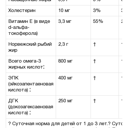
Холестерин
10 мг
3%
3
Витамин E (в виде
3,3 мг
55%
22
d-альфа-
токоферола)
Норвежский рыбий
2,3 г
†
†
жир
Всего омега-3
800 мг
†
†
жирных кислот¦
ЭПК
400 мг
†
†
(эйкозапентаеновая
кислота) ¦
ДГК
250 мг
†
†
(докозагексаеновая
кислота) ¦
? Суточная норма для детей от 1 до 3 лет.? Суточ