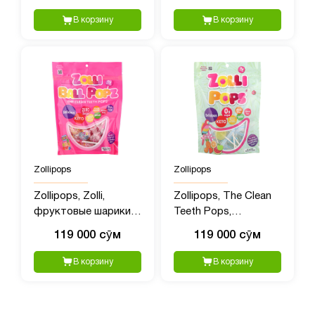
мини-очиститель
воздуха
В корзину
В корзину
Zollipops
Zollipops
Zollipops, Zolli,
Zollipops, The Clean
фруктовые шарики,
Teeth Pops,
147 г (5,2 унции)
тропические
119 000 сӯм
119 000 сӯм
фрукты, 147 гр (5,2
унции)
В корзину
В корзину