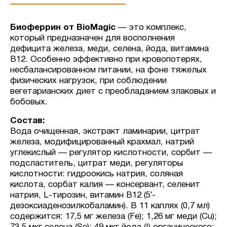
Биоферрин от BioMagic
— это комплекс,
который предназначен для восполнения
дефицита железа, меди, селена, йода, витамина
В12. Особенно эффективно при кровопотерях,
несбалансированном питании, на фоне тяжелых
физических нагрузок, при соблюдении
вегетарианских диет с преобладанием злаковых и
бобовых.
Состав:
Вода очищенная, экстракт ламинарии, цитрат
железа, модифицированный крахмал, натрий
углекислый — регулятор кислотности, сорбит —
подсластитель, цитрат меди, регуляторы
кислотности: гидроокись натрия, соляная
кислота, сорбат калия — консервант, селенит
натрия, L-тирозин, витамин В12 (5′-
дезоксиаденозилкобаламин). В 11 каплях (0,7 мл)
содержится: 17,5 мг железа (Fe); 1,26 мг меди (Cu);