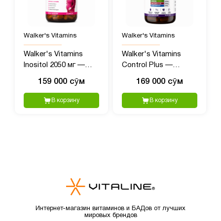
Walker's Vitamins
Walker's Vitamins
Walker's Vitamins
Walker's Vitamins
Inositol 2050 мг —
Control Plus —
витамины для
комплекс для
159 000 сӯм
169 000 сӯм
женского здоровья,
гормонального
90 капсул
баланса и
В корзину
В корзину
метаболизма, 90
капсул
Интернет-магазин витаминов и БАДов от лучших
мировых брендов