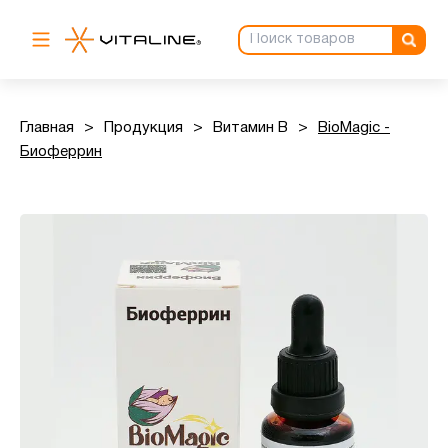
Главная
>
Продукция
>
Витамин B
>
BioMagic -
Биоферрин