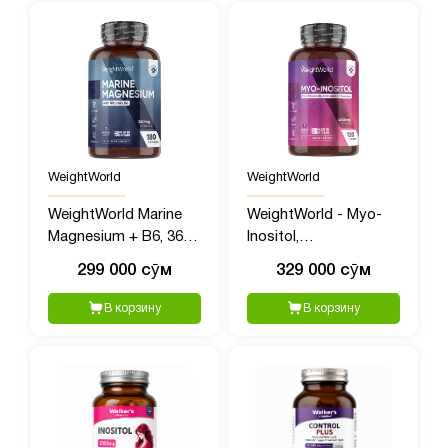
WeightWorld
WeightWorld
WeightWorld Marine
WeightWorld - Myo-
Magnesium + B6, 360
Inositol,
мг, 180 капсул
Мультивитамины для
299 000 сӯм
329 000 сӯм
женщин с Мио
Инозитолом, 4000 мг,
В корзину
В корзину
120 таблеток