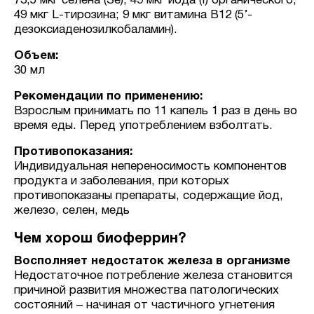
73,5 мкг селена (Se); 49 мкг йода (I) органического;
49 мкг L-тирозина; 9 мкг витамина В12 (5’-
дезоксиаденозилкобаламин).
Объем:
30 мл
Рекомендации по применению:
Взрослым принимать по 11 капель 1 раз в день во
время еды. Перед употреблением взболтать.
Противопоказания:
Индивидуальная непереносимость компонентов
продукта и заболевания, при которых
противопоказаны препараты, содержащие йод,
железо, селен, медь
Чем хорош биоферрин?
Восполняет недостаток железа в организме
Недостаточное потребление железа становится
причиной развития множества патологических
состояний – начиная от частичного угнетения