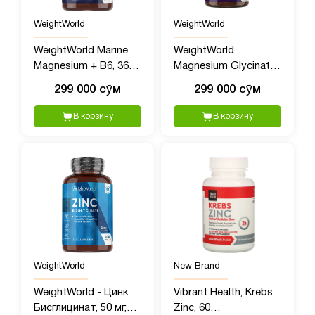
WeightWorld
WeightWorld
WeightWorld Marine
WeightWorld
Magnesium + B6, 360
Magnesium Glycinate,
мг, 180 капсул
1422 мг, 180 капсул
299 000 сӯм
299 000 сӯм
В корзину
В корзину
WeightWorld
New Brand
WeightWorld - Цинк
Vibrant Health, Krebs
Бисглицинат, 50 мг,
Zinc, 60