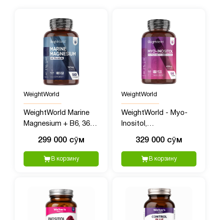
WeightWorld
WeightWorld
WeightWorld Marine
WeightWorld - Myo-
Magnesium + B6, 360
Inositol,
мг, 180 капсул
Мультивитамины для
299 000 сӯм
329 000 сӯм
женщин с Мио
Инозитолом, 4000 мг,
В корзину
В корзину
120 таблеток