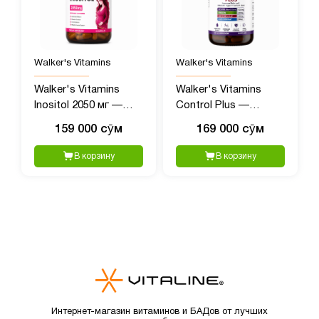
Walker's Vitamins
Walker's Vitamins
Walker's Vitamins
Walker's Vitamins
Inositol 2050 мг —
Control Plus —
витамины для
комплекс для
159 000 сӯм
169 000 сӯм
женского здоровья,
гормонального
90 капсул
баланса и
В корзину
В корзину
метаболизма, 90
капсул
Интернет-магазин витаминов и БАДов от лучших