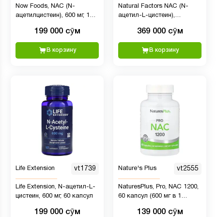
Now Foods, NAC (N-
Natural Factors NAC (N-
ацетилцистеин), 600 мг, 100
ацетил-L-цистеин),
растительных капсул
аминокислота в свободной
199 000 сӯм
369 000 сӯм
форме, 600 мг, 180
вегетарианских капсул
В корзину
В корзину
Life Extension
vt1739
Nature's Plus
vt2555
Life Extension, N-ацетил-L-
NaturesPlus, Pro, NAC 1200,
цистеин, 600 мг, 60 капсул
60 капсул (600 мг в 1
капсуле)
199 000 сӯм
139 000 сӯм