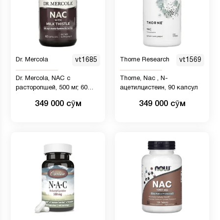
Dr. Mercola
vt1685
Thorne Research
vt1569
Dr. Mercola, NAC с
Thorne, Nac , N-
расторопшей, 500 мг, 60
ацетилцистеин, 90 капсул
капсул
349 000 сӯм
349 000 сӯм