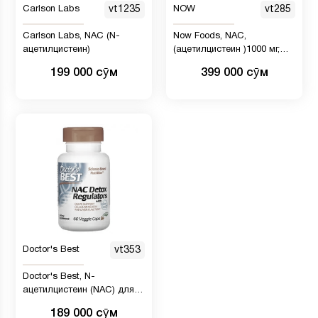
Carlson Labs
vt1235
NOW
vt285
Carlson Labs, NAC (N-
Now Foods, NAC,
ацетилцистеин)
(ацетилцистеин )1000 мг,
120 таблеток
199 000 сӯм
399 000 сӯм
Doctor's Best
vt353
Doctor's Best, N-
ацетилцистеин (NAC) для
регуляции процесса
189 000 сӯм
детоксикации, 60