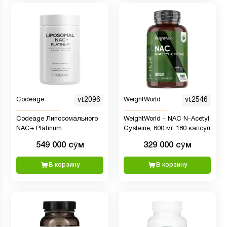
Codeage
vt2096
WeightWorld
vt2546
Codeage Липосомального
WeightWorld - NAC N-Acetyl
NAC+ Platinum
Cysteine, 600 мг, 180 капсул
549 000 сӯм
329 000 сӯм
В корзину
В корзину