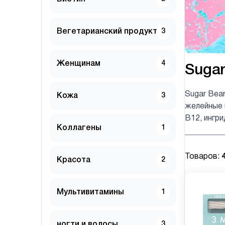
Вегетарианский продукт
3
Женщинам
4
Sugar
Sugar Bear
Кожа
3
желейные 
B12, ингр
Коллагены
1
Товаров:
Красота
2
Мультивитамины
1
ногти и волосы
3