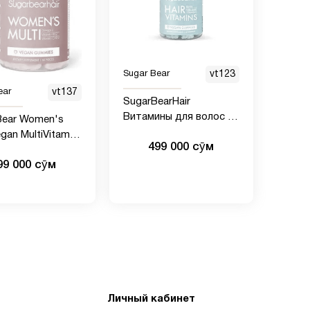
Sugar Bear
vt123
ear
vt137
SugarBearHair
Витамины для волос 60
Bear Women's
Шт
egan MultiVitamin
499 000 сӯм
99 000 сӯм
Личный кабинет