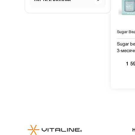
Sugar Be
Sugar be
3-месяч
бесплат
1 5
для вол