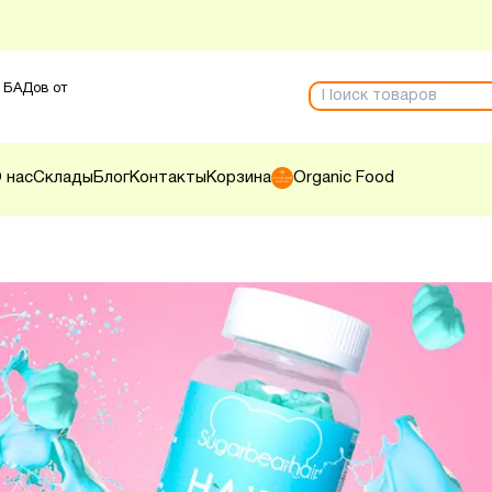
 БАДов от
 нас
Склады
Блог
Контакты
Корзина
Organic Food