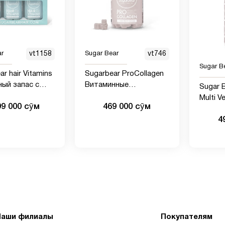
ar
vt1158
Sugar Bear
vt746
Sugar B
ar hair Vitamins
Sugarbear ProCollagen
ный запас с
Витаминные
Sugar 
ной расческой
жевательные конфеты
Multi V
99 000 сӯм
469 000 сӯм
ос
60 шт
4
Наши филиалы
Покупателям