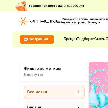
Бесплатная доставка
от 600 000 сум
Интернет магазин витаминов и
лучших мировых брендов
Бренды
Подборки
Схемы
О
Продукция
Фильтр по меткам
8
доступно
Все метки
4
Биотин
2