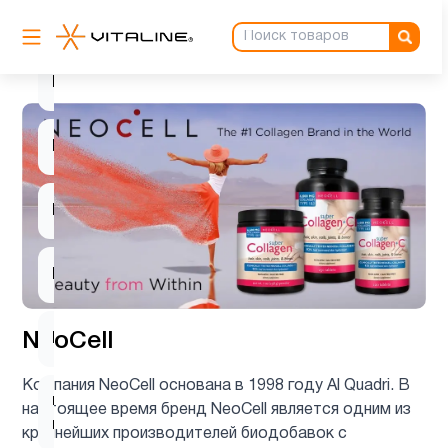
Женщинам
6
Кальции
1
Кожа
8
Коллагены
7
Красота
1
NeoCell
Мужчинам
2
Компания NeoCell основана в 1998 году Al Quadri. В
ногти и
настоящее время бренд NeoCell является одним из
8
волосы
крупнейших производителей биодобавок с