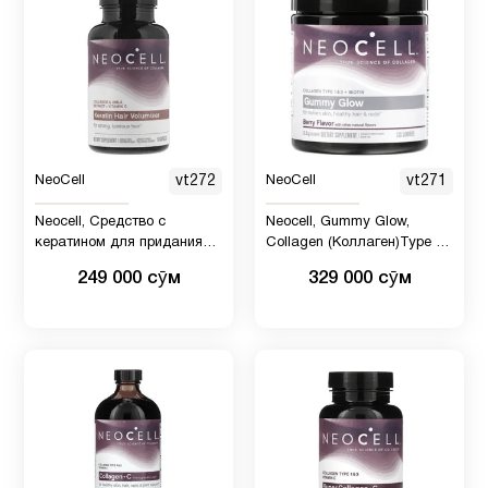
NeoCell
vt272
NeoCell
vt271
Neocell, Средство с
Neocell, Gummy Glow,
кератином для придания
Collagen (Коллаген)Type 1
объема волосам, 60 капсул
&amp; 3 + Biotin, Berry, 120
249 000 сӯм
329 000 сӯм
Gummies