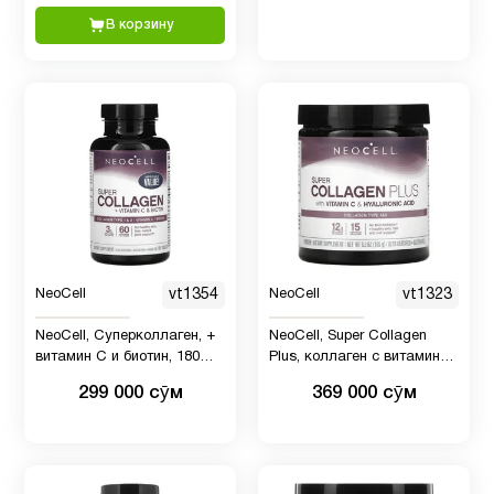
В корзину
NeoCell
vt1354
NeoCell
vt1323
NeoCell, Суперколлаген, +
NeoCell, Super Collagen
витамин C и биотин, 180
Plus, коллаген с витамином
таблеток
C и гиалуроновой кислотой,
299 000 сӯм
369 000 сӯм
195 г