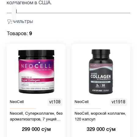
коллагеном в США.
Пожилым
6
Фильтры
Товаров:
9
NeoCell
vt108
NeoCell
vt1918
Neocell, Суперколлаген, без
NeoCell, морской коллаген,
ароматизаторов, 7 унций
120 капсул
(198 г)
299 000 сӯм
329 000 сӯм