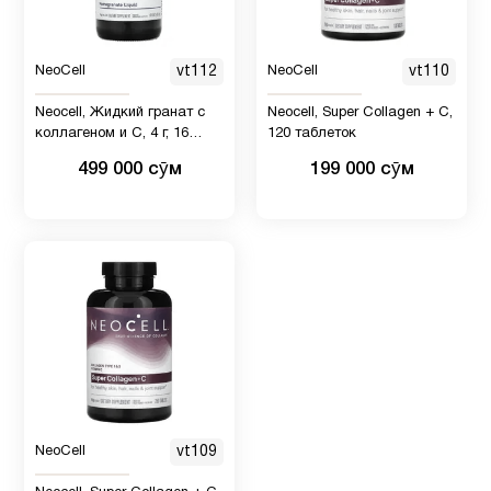
NeoCell
vt112
NeoCell
vt110
Neocell, Жидкий гранат с
Neocell, Super Collagen + C,
коллагеном и C, 4 г, 16
120 таблеток
жидких унций (473 мл)
499 000 сӯм
199 000 сӯм
NeoCell
vt109