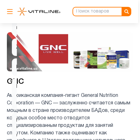
младенцев
Для
3
подростков
Женщинам
2
Кальции
2
GNC
Кальций
для
2
Американская компания-гигант General Nutrition
детей
Corporation — GNC — заслуженно считается самым
мощным в стране производителем БАДов, среди
которых особое место отводится
Коэнзим
специализированным продуктам для занятий
Q10
1
спортом. Компанию также оценивают как
(CoQ10)