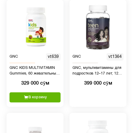
GNC
vt639
GNC
vt1364
GNC KIDS MULTIVITAMIN
GNC, мультивитамины для
Gummies, 60 жевательных
подростков 12–17 лет, 120
конфет, разные фруктовые
жевательных конфет
329 000 сӯм
399 000 сӯм
вкусы, для детей в
возрасте 2–12 лет
В корзину