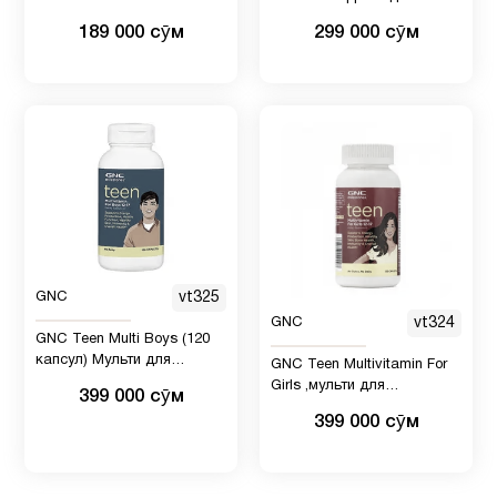
разработана для особых
189 000 сӯм
299 000 сӯм
диетических потребностей
людей с диабетом
GNC
vt325
GNC
vt324
GNC Teen Multi Boys (120
капсул) Мульти для
GNC Teen Multivitamin For
подростков
Girls ,мульти для
399 000 сӯм
подростков 120 шт
399 000 сӯм