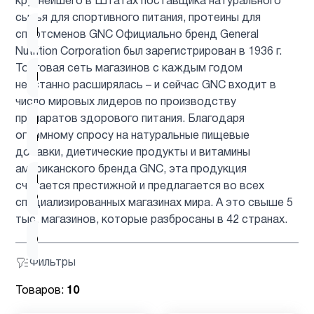
крупнейшего в Штатах поставщика натурального
сырья для спортивного питания, протеины для
Мужчинам
1
спортсменов GNC Официально бренд General
Nutrition Corporation был зарегистрирован в 1936 г.
Торговая сеть магазинов с каждым годом
Мультивитамины
4
неустанно расширялась – и сейчас GNC входит в
число мировых лидеров по производству
препаратов здорового питания. Благодаря
Новые
1
огромному спросу на натуральные пищевые
поступления
добавки, диетические продукты и витамины
американского бренда GNC, эта продукция
Препараты
считается престижной и предлагается во всех
1
с магнием
специализированных магазинах мира. А это свыше 5
тыс. магазинов, которые разбросаны в 42 странах.
Спирулина
1
Фильтры
Товаров:
10