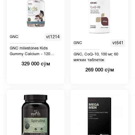
GNC
vt1214
GNC
vt641
GNC milestones Kids
Gummy Calcium - 120
GNC, CoQ-10, 100 мг, 60
жевательных конфет
мягких таблеток
329 000 сӯм
269 000 сӯм