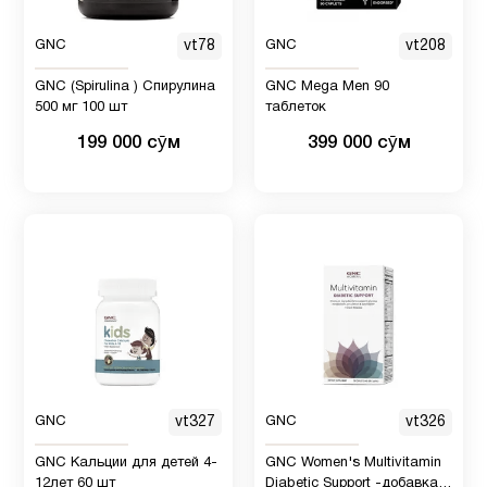
GNC
vt78
GNC
vt208
GNC (Spirulina ) Спирулина
GNC Mega Men 90
500 мг 100 шт
таблеток
199 000 сӯм
399 000 сӯм
GNC
vt327
GNC
vt326
GNC Кальции для детей 4-
GNC Women's Multivitamin
12лет 60 шт
Diabetic Support -добавка