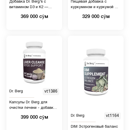
Добавка Dr. Berg’s с
Пищевая добавка с
витамином D3 и K2 —
куркумином и куркумой Dr.
включает 5000 МЕ
Berg, 60 шт
369 000 сӯм
329 000 сӯм
витамина D3, 50 мкг
витамина K2 MK7 — 60
капсул
Dr. Berg
vt1386
Капсулы Dr. Berg для
очистки печени - добавка
включает куркуму, черный
Dr. Berg
vt1164
399 000 сӯм
перец и холин - 60 Капсул
DIM Эстрогеновый баланс