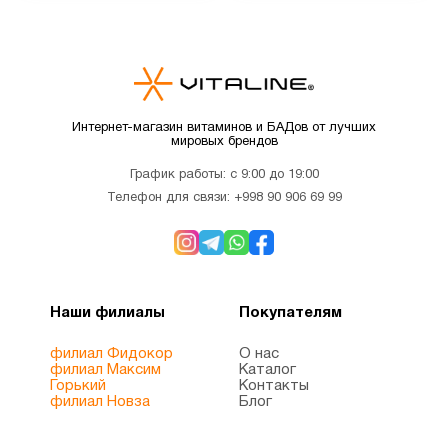
живота, запоров и газов -
без сахара, без
Лучшее пищеварение и
мальтодекстрина,
нормальный уровень желчи
увлажняющий порошок -
- 90 Вегетарианских
апельсиновый вкус 05/2025
капсул
Интернет-магазин витаминов и БАДов от лучших
мировых брендов
График работы: с 9:00 до 19:00
Телефон для связи:
+998 90 906 69 99
Наши филиалы
Покупателям
филиал Фидокор
О нас
филиал Максим
Каталог
Горький
Контакты
филиал Новза
Блог