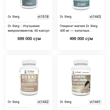
Dr. Berg
vt1518
Dr. Berg
vt1443
Dr. Berg - Улучшение
Глицинат магния Dr. Berg
микроэлементов, 60 капсул
400 мг — хелатные
растительные капсулы
699 000 сӯм
499 000 сӯм
против стресса,
спокойствия, релаксации и
поддержки сна с
витаминами D и B6-150
Dr. Berg
vt1442
Dr. Berg
vt1441