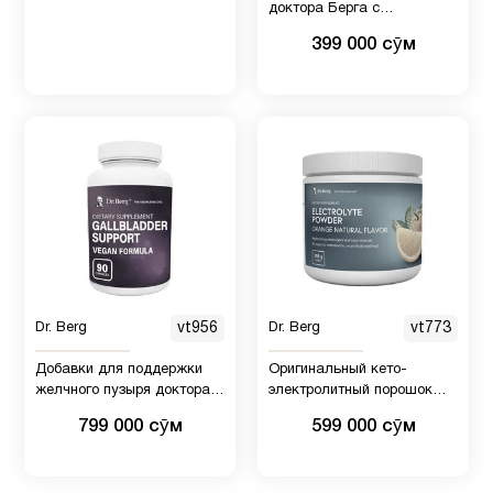
доктора Берга с
дииндолилметаном DIM -
399 000 сӯм
натуральные добавки с
эстрогеном для женщин и
мужчин - добавка DIM с
биоперином - гормональное
лечение dr berg
Dr. Berg
vt956
Dr. Berg
vt773
Добавки для поддержки
Оригинальный кето-
желчного пузыря доктора
электролитный порошок
Берга Веганская формула
доктора Берга (330 gr - без
799 000 сӯм
599 000 сӯм
- Содержит ферменты на
искусственных
растительной основе для
ингредиентов,
облегчения вздутия
электролитный порошок