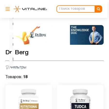
Омега-3
Система
5
пищеварение
Спорт
1
питание
Dr. Berg
Цинк
1
Фильтры
Товаров:
18