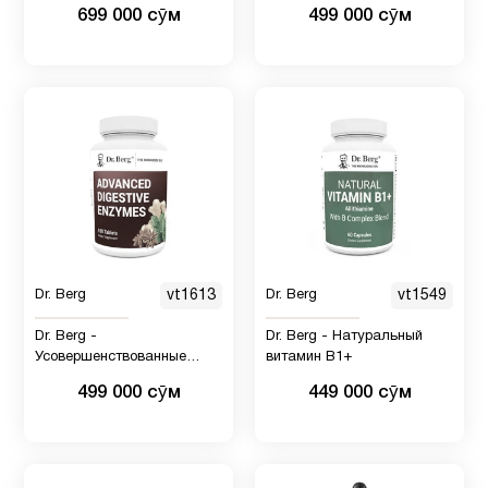
ПШЕНИЦЫ
богаты жирными кислотами
699 000 сӯм
499 000 сӯм
омега-3 — 90 капсул
Dr. Berg
vt1613
Dr. Berg
vt1549
Dr. Berg -
Dr. Berg - Натуральный
Усовершенствованные
витамин B1+
пищеварительные
499 000 сӯм
449 000 сӯм
ферменты с яблочным
уксусом - включают
ингредиенты для здоровья
пищеварительной системы,
гидрохлорид бетаина (HCI),