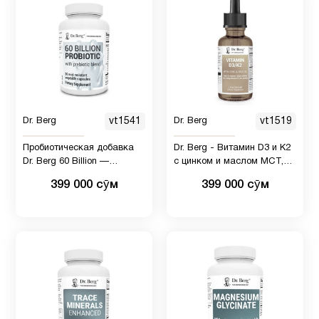
корень имбиря и лист мяты
перечной - 180 таблеток
Dr. Berg
vt1541
Dr. Berg
vt1519
Пробиотическая добавка
Dr. Berg - Витамин D3 и K2
Dr. Berg 60 Billion —
с цинком и маслом MCT,
Пробиотики для мужчин и
29.5 мл
399 000 сӯм
399 000 сӯм
женщин — 30
растительных капсул