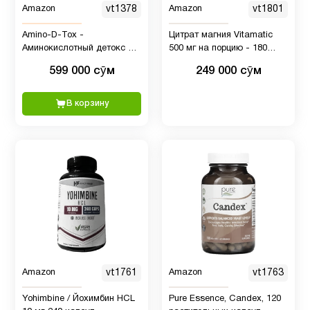
Amazon
vt1378
Amazon
vt1801
Amino-D-Tox -
Цитрат магния Vitamatic
Аминокислотный детокс +
500 мг на порцию - 180
Поддержка очистки печени
капсул, добавлен витамин
599 000 сӯм
249 000 сӯм
- Смесь добавок с
B6 для максимального
глицином, D-глюкаратом
усвоения
кальция, NAC и другими
В корзину
добавками - 90 капсул
Amazon
vt1761
Amazon
vt1763
Yohimbine / Йохимбин HCL
Pure Essence, Candex, 120