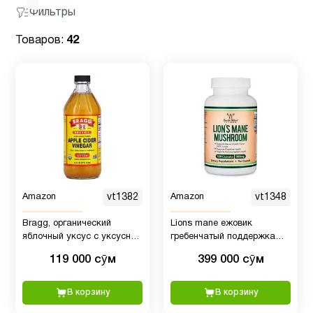
Фильтры
Товаров:
42
Amazon
vt1382
Amazon
vt1348
Bragg, органический
Lions mane ежовик
яблочный уксус c уксусной
гребенчатый поддержка
маткой, необработанный,
пямяти 500 мг, 120 капсул
119 000 сӯм
399 000 сӯм
нефильтрованный, 473 мл
В корзину
В корзину