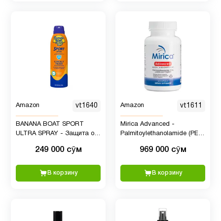
Amazon
vt1640
Amazon
vt1611
BANANA BOAT SPORT
Mirica Advanced -
ULTRA SPRAY - Защита от
Palmitoylethanolamide (PEA)
солнца SPF 30
and Luteolin /
249 000 сӯм
969 000 сӯм
Пальмитоилетаноламид
ПЭА и лютеолин 60 капсул
В корзину
В корзину