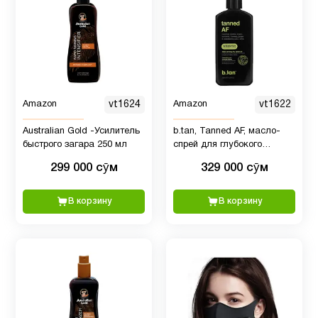
Amazon
vt1624
Amazon
vt1622
Australian Gold -Усилитель
b.tan, Tanned AF, масло-
быстрого загара 250 мл
спрей для глубокого
загара, 236 мл
299 000 сӯм
329 000 сӯм
В корзину
В корзину