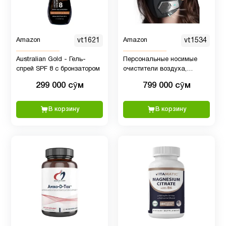
Amazon
vt1621
Amazon
vt1534
Australian Gold - Гель-
Персональные носимые
спрей SPF 8 с бронзатором
очистители воздуха,
переносной мини-
299 000 сӯм
799 000 сӯм
очиститель воздуха
В корзину
В корзину