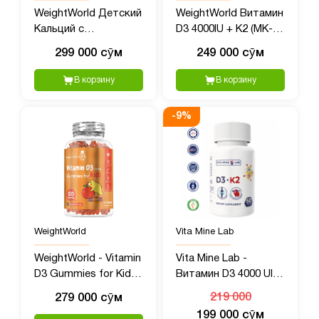
WeightWorld Детский
WeightWorld Витамин
Кальций с
D3 4000IU + K2 (MK-7)
Витамином D3, 90
125mcg, 240
299 000 сӯм
249 000 сӯм
жевательных мишек
таблеток
В корзину
В корзину
-
9
%
WeightWorld
Vita Mine Lab
WeightWorld - Vitamin
Vita Mine Lab -
D3 Gummies for Kids,
Витамин D3 4000 UI +
1000 UI, 120 шт
K2 100 mcg, 60 капсул
279 000 сӯм
219 000
199 000 сӯм