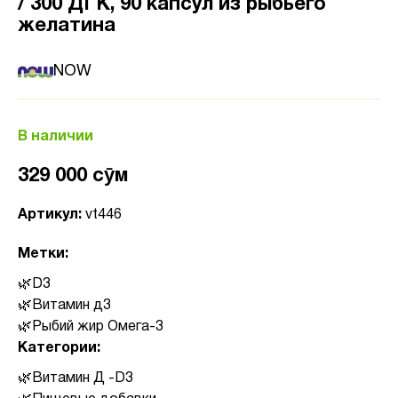
/ 300 ДГК, 90 капсул из рыбьего
желатина
NOW
В наличии
329 000 сӯм
Артикул:
vt446
Метки:
D3
Витамин д3
Рыбий жир Омега-3
Категории:
Витамин Д -D3