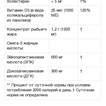
Холестерин
< 5 мг
1%
Витамин D3 (в виде
25 мкг (1000
125%
холекальциферола
МЕ)
из ланолина)
Концентрат рыбьего
1,2 г (1200
†
жира
мг)
Омега-3 жирные
кислоты:
Эйкозапентаеновая
600 мг
†
кислота (ЭПК)
Докозагексаеновая
300 мг
†
кислота (ДГК)
** Процент от суточной нормы при условии
потребления 2000 калорий в день.† Суточная
норма не определена.