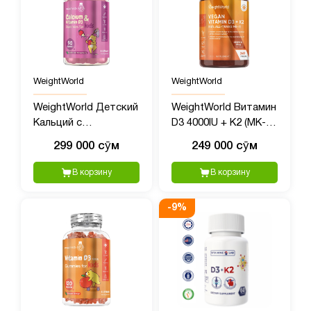
WeightWorld
WeightWorld
WeightWorld Детский
WeightWorld Витамин
Кальций с
D3 4000IU + K2 (MK-7)
Витамином D3, 90
125mcg, 240
299 000 сӯм
249 000 сӯм
жевательных мишек
таблеток
В корзину
В корзину
-
9
%