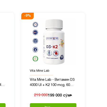
-
9
%
Vita Mine Lab
Vita Mine Lab - Витамин D3
I,
4000 UI + K2 100 mcg, 60
капсул
199 000 сӯм
219 000
🔥