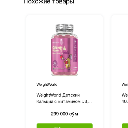
Похожие товары
WeightWorld
Wei
WeightWorld Детский
We
Кальций с Витамином D3,
400
90 жевательных мишек
24
299 000 сӯм