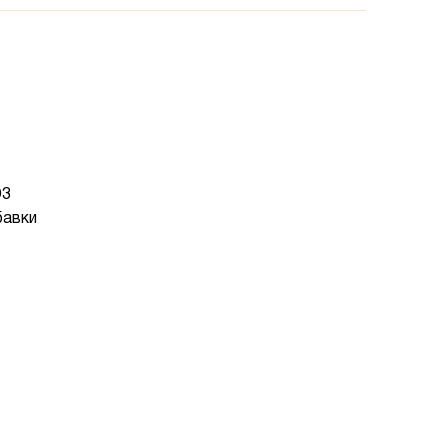
D3
авки