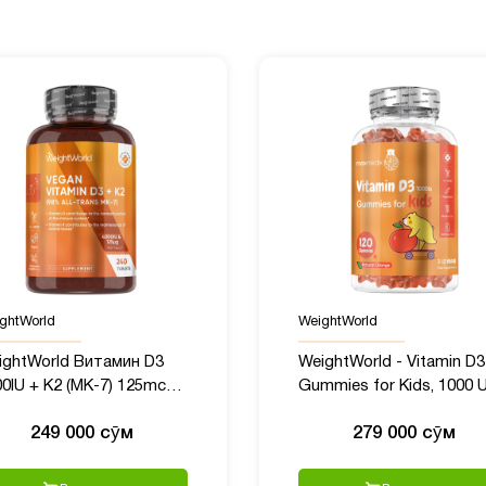
ghtWorld
WeightWorld
ightWorld Витамин D3
WeightWorld - Vitamin D3
0IU + K2 (MK-7) 125mcg,
Gummies for Kids, 1000 U
0 таблеток
120 шт
249 000 сӯм
279 000 сӯм