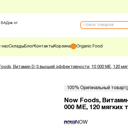
 БАДов от
 нас
Склады
Блог
Контакты
Корзина
Organic Food
Foods, Витамин D-3 высшей эффективности, 10 000 МЕ, 120 мя
100% Оригинальный товар!
Now Foods, Витами
000 МЕ, 120 мягких 
NOW