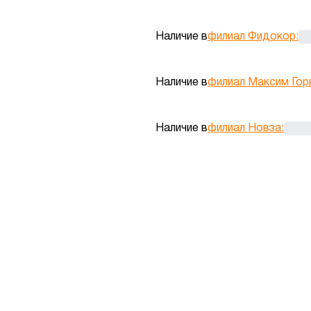
Наличие в
филиал Фидокор
:
Наличие в
филиал Максим Гор
Наличие в
филиал Новза
: