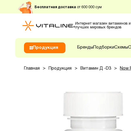
Бесплатная доставка
от 600 000 сум
Интернет магазин витаминов и
лучших мировых брендов
Бренды
Подборки
Схемы
О
Продукция
Главная
>
Продукция
>
Витамин Д -D3
>
Now 