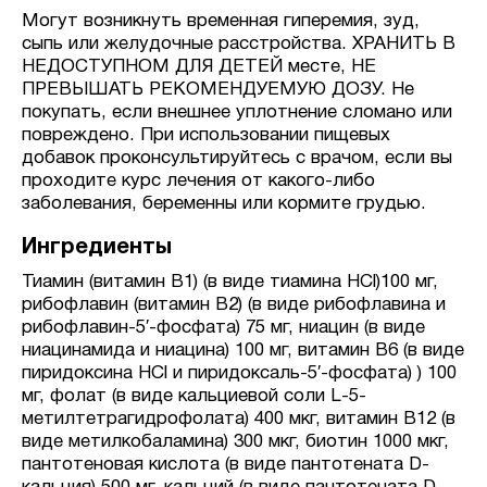
Могут возникнуть временная гиперемия, зуд,
сыпь или желудочные расстройства. ХРАНИТЬ В
НЕДОСТУПНОМ ДЛЯ ДЕТЕЙ месте, НЕ
ПРЕВЫШАТЬ РЕКОМЕНДУЕМУЮ ДОЗУ. Не
покупать, если внешнее уплотнение сломано или
повреждено. При использовании пищевых
добавок проконсультируйтесь с врачом, если вы
проходите курс лечения от какого-либо
заболевания, беременны или кормите грудью.
Ингредиенты
Тиамин (витамин B1) (в виде тиамина HCl)100 мг,
рибофлавин (витамин B2) (в виде рибофлавина и
рибофлавин-5′-фосфата) 75 мг, ниацин (в виде
ниацинамида и ниацина) 100 мг, витамин B6 (в виде
пиридоксина HCl и пиридоксаль-5′-фосфата) ) 100
мг, фолат (в виде кальциевой соли L-5-
метилтетрагидрофолата) 400 мкг, витамин B12 (в
виде метилкобаламина) 300 мкг, биотин 1000 мкг,
пантотеновая кислота (в виде пантотената D-