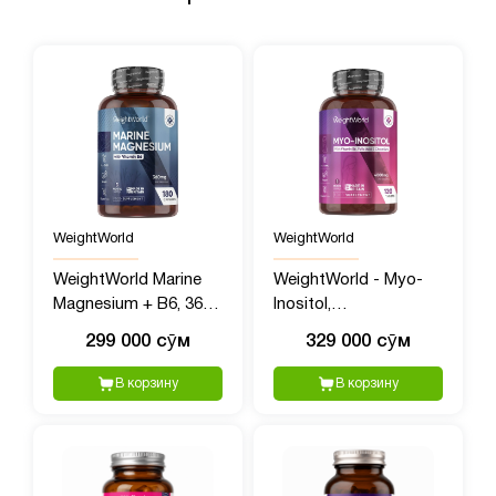
WeightWorld
WeightWorld
WeightWorld Marine
WeightWorld - Myo-
Magnesium + B6, 360
Inositol,
мг, 180 капсул
Мультивитамины для
299 000 сӯм
329 000 сӯм
женщин с Мио
Инозитолом, 4000 мг,
В корзину
В корзину
120 таблеток