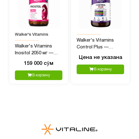
Walker's Vitamins
Walker's Vitamins
Walker's Vitamins
Control Plus —
Inositol 2050 мг —
комплекс для
Цена не указана
витамины для
гормонального
159 000 сӯм
женского здоровья,
баланса и
В корзину
90 капсул
метаболизма, 90
В корзину
капсул