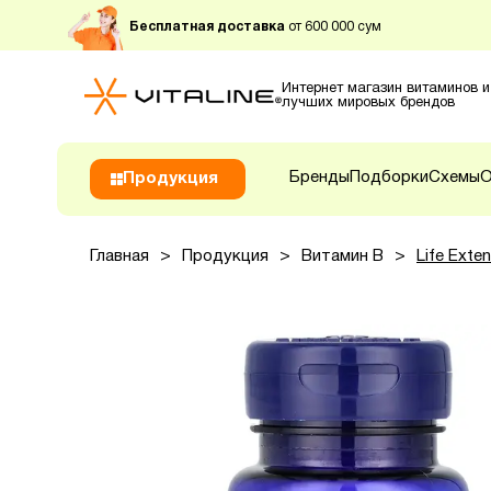
Бесплатная доставка
от 600 000 сум
Интернет магазин витаминов и
лучших мировых брендов
Бренды
Подборки
Схемы
О
Продукция
Главная
>
Продукция
>
Витамин B
>
Life Exte