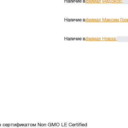
Наличие в
филиал Фидокор
:
Наличие в
филиал Максим Гор
Наличие в
филиал Новза
:
 сертификатом Non GMO LE Certified