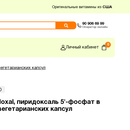
Оригинальные витамины из
США
90 906 69 99
Оператор онлайн
0
Личный кабинет
 вегетарианских капсул
idoxal, пиридоксаль 5'-фосфат в
0 вегетарианских капсул