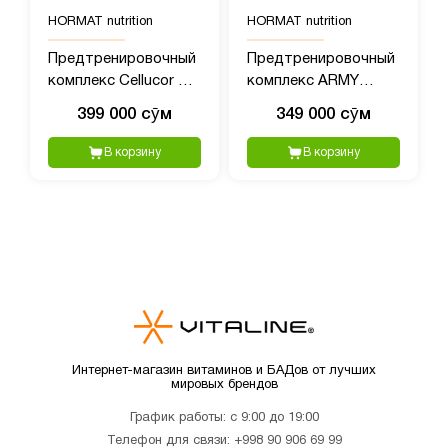
HORMAT nutrition
HORMAT nutrition
Предтренировочный
Предтренировочный
комплекс Cellucor C4
комплекс ARMY
(390 гр)
BAZOOKA Pre-
399 000 сӯм
349 000 сӯм
Workout 1, 40 порций,
380 гр пищвая
В корзину
В корзину
добавка
Интернет-магазин витаминов и БАДов от лучших
мировых брендов
График работы: с 9:00 до 19:00
Телефон для связи:
+998 90 906 69 99