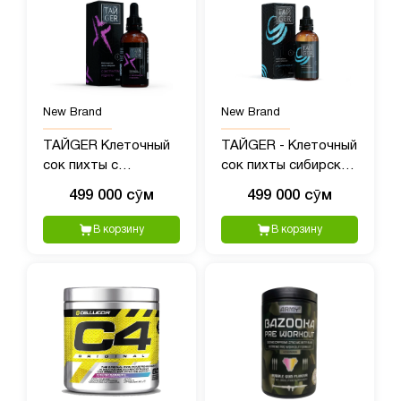
New Brand
New Brand
ТАЙGER Клеточный
ТАЙGER - Клеточный
сок пихты с
сок пихты сибирской
экстрактом родиолы
с полипренолами, 50?
499 000 сӯм
499 000 сӯм
- 50 мл
мл
В корзину
В корзину