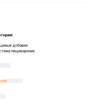
гории:
щевые добавки
стема пищеварение
ький
: