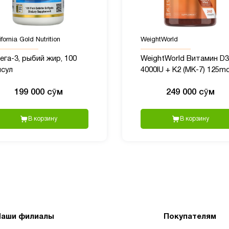
fornia Gold Nutrition
WeightWorld
га-3, рыбий жир, 100
WeightWorld Витамин D3
псул
4000IU + K2 (MK-7) 125mc
240 таблеток
199 000 сӯм
249 000 сӯм
В корзину
В корзину
Наши филиалы
Покупателям