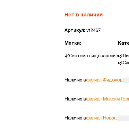
Нет в наличии
Артикул:
vt2467
Метки:
Кате
Система пищеварение
Пи
Си
Наличие в
филиал Фидокор
:
Наличие в
филиал Максим Гор
Наличие в
филиал Новза
: