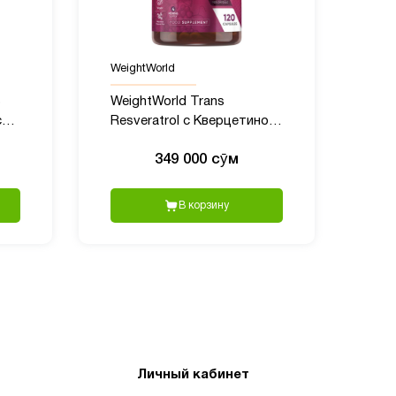
WeightWorld
WeightWorld Trans
g,
Resveratrol с Кверцетином,
550 мг, 120 капсул
349 000 сӯм
В корзину
Личный кабинет