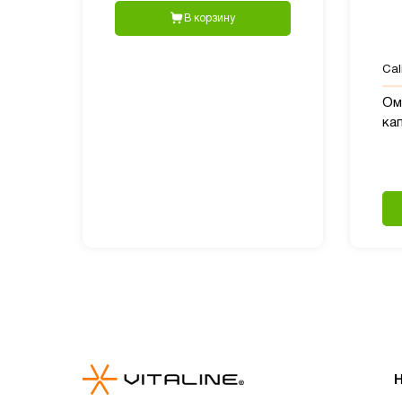
В корзину
Cali
Оме
ка