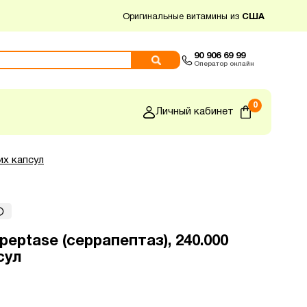
Оригинальные витамины из
США
90 906 69 99
Оператор онлайн
0
Личный кабинет
их капсул
peptase (серрапептаз), 240.000
сул