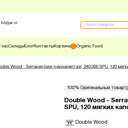
 БАДов от
 нас
Склады
Блог
Контакты
Корзина
Organic Food
ouble Wood - Serrapeptase (серрапептаз), 240.000 SPU, 120 мягк
100% Оригинальный товар!
Double Wood - Serra
SPU, 120 мягких кап
Double Wood