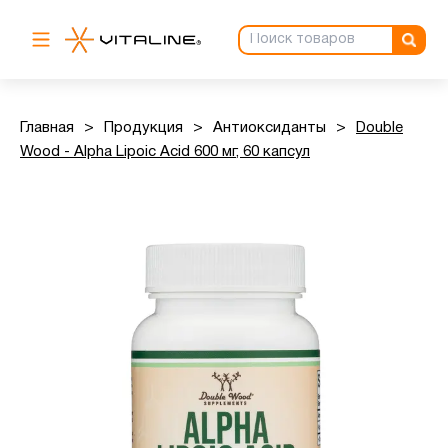
Главная
>
Продукция
>
Антиоксиданты
>
Double
Wood - Alpha Lipoic Acid 600 мг, 60 капсул