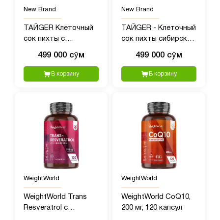
New Brand
New Brand
ТАЙGER Клеточный
ТАЙGER - Клеточный
сок пихты с
сок пихты сибирской
экстрактом родиолы
с полипренолами, 50?
499 000 сӯм
499 000 сӯм
- 50 мл
мл
В корзину
В корзину
WeightWorld
WeightWorld
WeightWorld Trans
WeightWorld CoQ10,
Resveratrol с
200 мг, 120 капсул
Кверцетином, 550 мг,