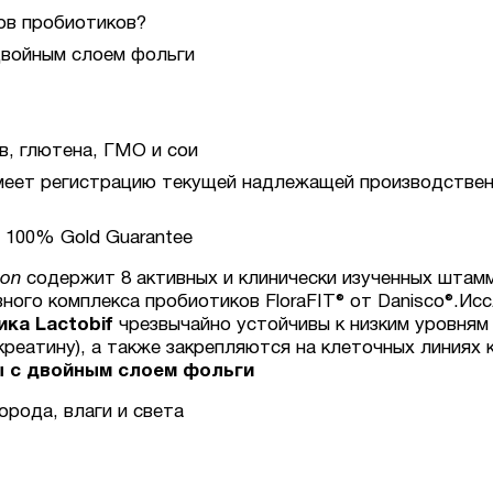
ов пробиотиков?
двойным слоем фольги
, глютена, ГМО и сои
меет регистрацию текущей надлежащей производствен
 100% Gold Guarantee
ion
содержит 8 активных и клинически изученных штамм
вного комплекса пробиотиков FloraFIT® от Danisco®.И
ка Lactobif
чрезвычайно устойчивы к низким уровням
нкреатину), а также закрепляются на клеточных линиях 
ы с двойным слоем фольги
рода, влаги и света