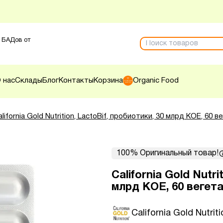
 БАДов от
 нас
Склады
Блог
Контакты
Корзина
Organic Food
alifornia Gold Nutrition, LactoBif, пробиотики, 30 млрд КОЕ, 60 
100% Оригинальный товар!
California Gold Nutri
млрд КОЕ, 60 вегет
California Gold Nutriti