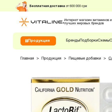
Бесплатная доставка
от 600 000 сум
Интернет магазин витаминов и
лучших мировых брендов
Бренды
Подборки
Схемы
О
Продукция
Главная
>
Продукция
>
Пищевые добавки
>
C