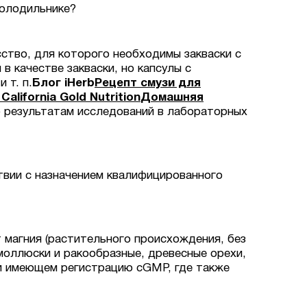
холодильнике?
сство, для которого необходимы закваски с
в качестве закваски, но капсулы с
 т. п.
Блог iHerb
Рецепт смузи для
lifornia Gold Nutrition
Домашняя
о результатам исследований в лабораторных
твии с назначением квалифицированного
 магния (растительного происхождения, без
моллюски и ракообразные, древесные орехи,
 и имеющем регистрацию cGMP, где также