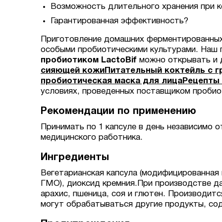
Возможность длительного хранения при к
Гарантированная эффективность?
Приготовление домашних ферментированных пр
особыми пробиотическими культурами. Наш пр
пробиотиком LactoBif
можно открывать и д
сияющей кожи
Питательный коктейль с гр
пробиотическая маска для лица
Рецепты 
условиях, проведенных поставщиком пробио
Рекомендации по применению
Принимать по 1 капсуле в день независимо 
медицинского работника.
Ингредиенты
Вегетарианская капсула (модифицированная 
ГМО), диоксид кремния.При производстве да
арахис, пшеница, соя и глютен. Производит
могут обрабатываться другие продукты, со