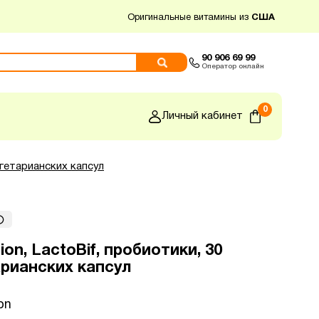
Оригинальные витамины из
США
90 906 69 99
Оператор онлайн
0
Личный кабинет
вегетарианских капсул
tion, LactoBif, пробиотики, 30
арианских капсул
on