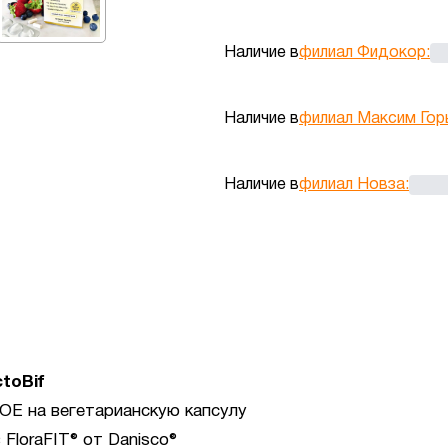
Наличие в
филиал Фидокор
:
Наличие в
филиал Максим Гор
Наличие в
филиал Новза
:
toBif
КОЕ на вегетарианскую капсулу
FloraFIT® от Danisco®