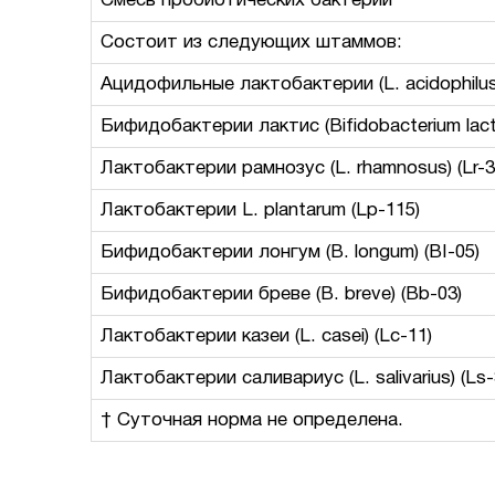
Смесь пробиотических бактерий
Состоит из следующих штаммов:
Ацидофильные лактобактерии (L. acidophilus)
Бифидобактерии лактис (Bifidobacterium lacti
Лактобактерии рамнозус (L. rhamnosus) (Lr-3
Лактобактерии L. plantarum (Lp-115)
Бифидобактерии лонгум (B. longum) (BI-05)
Бифидобактерии бреве (B. breve) (Bb-03)
Лактобактерии казеи (L. casei) (Lc-11)
Лактобактерии саливариус (L. salivarius) (Ls-
† Суточная норма не определена.