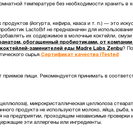
омнатной температуре без необходимости хранить в 
одуктов (йогурта, кефира, кваса и т. п.) — это иску
обиотик LactoBif не предназначен для использования 
обавлять их содержимое в молочные коктейли, смузи и
анатом, обогащенный пробиотиками, от компании Ca
коктейлей-заменителей еды Madre Labs Zenbu
? П
тического сырья.
Сертификат качества iTested
от приемов пищи. Рекомендуется принимать в соответс
целлюлоза), микрокристаллическая целлюлоза стеарат
нного продукта не используются молоко, яйца, рыба, 
ся на предприятии, проходящем независимые проверки
держащие эти аллергены или ингредиенты.