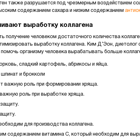
аген также разрушается под чрезмерным воздействием сол
 высоким содержанием сахара и низким содержанием
антио
чивают выработку коллагена
ь получение человеком достаточного количества коллаген
имизировать выработку коллагена. Ким Д’Эон, диетолог с
 помочь организму человека вырабатывать больше коллаг
орковь, сладкий картофель, абрикосы и яйца.
 шпинат и брокколи
ает важную роль при формировании хряща.
 важную роль при выработке хряща.
 защиту.
ащиту.
необходим для производства коллагена.
им содержанием витамина С, который необходим для выра