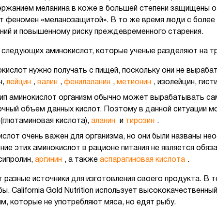
ержанием меланина в коже в большей степени защищены о
т феномен «меланозащитой». В то же время люди с более
ний и повышенному риску преждевременного старения.
из следующих аминокислот, которые ученые разделяют на тр
окислот нужно получать с пищей, поскольку они не выраба
н,
лейцин
,
валин
,
фенилаланин
,
метионин
, изолейцин, гист
ип аминокислот организм обычно может вырабатывать сам
чный объем данных кислот. Поэтому в данной ситуации м
(глютаминовая кислота),
аланин
и
тирозин
.
слот очень важен для организма, но они были названы не
ие этих аминокислот в рационе питания не является обяза
сипролин,
аргинин
, а также
аспарагиновая кислота
.
 разные источники для изготовления своего продукта. В т
бы. California Gold Nutrition использует высококачественны
, которые не употребляют мяса, но едят рыбу.