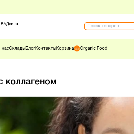
 БАДов от
 нас
Склады
Блог
Контакты
Корзина
Organic Food
с коллагеном