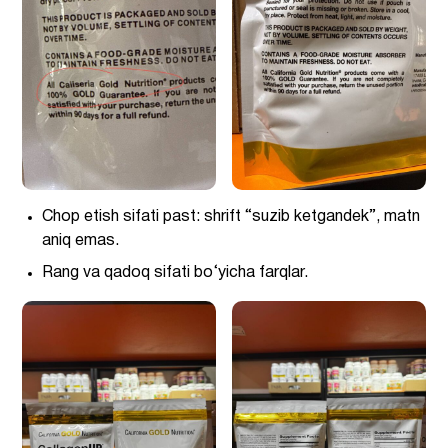
Chop etish sifati past: shrift “suzib ketgandek”, matn
aniq emas.
Rang va qadoq sifati bo‘yicha farqlar.