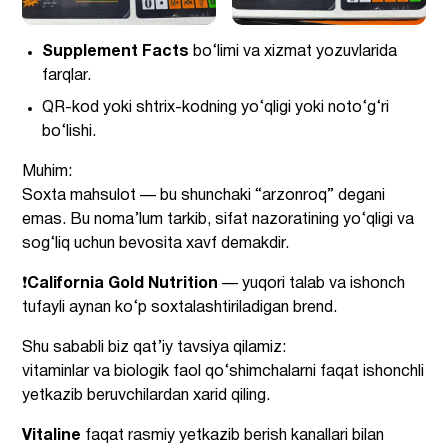
Supplement Facts
bo‘limi va xizmat yozuvlarida
farqlar.
QR-kod yoki shtrix-kodning yo‘qligi yoki noto‘g‘ri
bo‘lishi.
Muhim:
Soxta mahsulot — bu shunchaki “arzonroq” degani
emas. Bu noma’lum tarkib, sifat nazoratining yo‘qligi va
sog‘liq uchun bevosita xavf demakdir.
❗️
California Gold Nutrition
— yuqori talab va ishonch
tufayli aynan ko‘p soxtalashtiriladigan brend.
Shu sababli biz qat’iy tavsiya qilamiz:
vitaminlar va biologik faol qo‘shimchalarni faqat ishonchli
yetkazib beruvchilardan xarid qiling.
Vitaline
faqat rasmiy yetkazib berish kanallari bilan