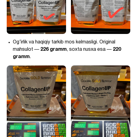
Og‘irlik va haqiqiy tarkib mos kelmasligi. Original
mahsulot —
226 gramm
, soxta nusxa esa —
220
gramm
.