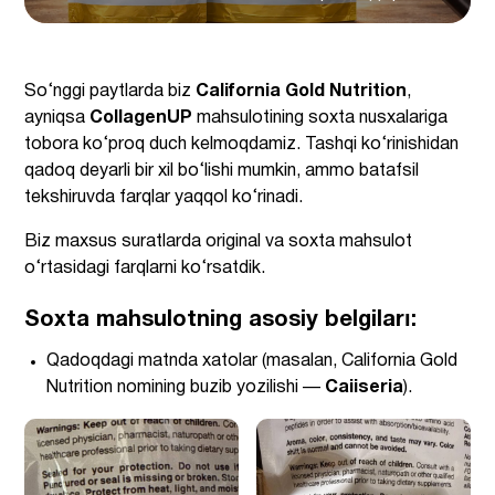
So‘nggi paytlarda biz
California Gold Nutrition
,
ayniqsa
CollagenUP
mahsulotining soxta nusxalariga
tobora ko‘proq duch kelmoqdamiz. Tashqi ko‘rinishidan
qadoq deyarli bir xil bo‘lishi mumkin, ammo batafsil
tekshiruvda farqlar yaqqol ko‘rinadi.
Biz maxsus suratlarda original va soxta mahsulot
o‘rtasidagi farqlarni ko‘rsatdik.
Soxta mahsulotning asosiy belgiları:
Qadoqdagi matnda xatolar (masalan, California Gold
Nutrition nomining buzib yozilishi —
Caiiseria
).