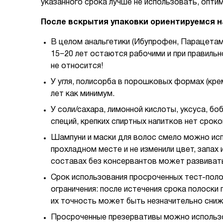
указанного срока лучше не использовать, опти
После вскрытия упаковки ориентируемся н
В целом анальгетики (Ибупрофен, Парацетам
15−20 лет остаются рабочими и при правил
не относится!
У угля, полисорба в порошковых формах (кре
лет как минимум.
У соли/сахара, лимонной кислоты, уксуса, бо
специй, крепких спиртных напитков нет сроко
Шампуни и маски для волос смело можно испо
прохладном месте и не изменили цвет, запа
составах без консервантов может развивать
Срок использования просроченных тест-полос
ограничения: после истечения срока полоски 
их точность может быть незначительно сниж
Просроченные презервативы можно использо