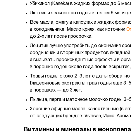
Убихинол (Kaneka) в жидких формах до 6 меся
Лютеин и зеаксантин годны в целом 6 месяце
Все масла, омегу в капсулах и жидких форма
в холодильнике. Масло криля, как источник
О
до 2-х лет после просрочки.
Лецитин лучше употребить до окончания срок
соединений и вторичных продуктов липидной
и вызывать прооксидантные эффекты в орган
в порошке годен около года после вскрытия,
Травы годны около 2−3 лет с даты сбора, но
Глицериновые экстракты трав годны еще 3−5 
в порошках — до 3 лет.
Пыльца, перга и маточное молочко годны 3−5
Хорошие эфирные масла, качественные (в апт
от следующих брендов: Vivasan, Ирис, Аром
Витамины и минералы в монопрепа