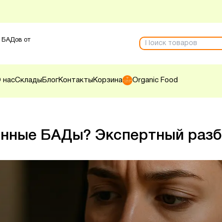
 БАДов от
 нас
Склады
Блог
Контакты
Корзина
Organic Food
енные БАДы? Экспертный раз