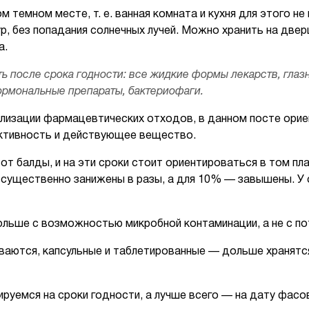
 темном месте, т. е. ванная комната и кухня для этого н
р, без попадания солнечных лучей. Можно хранить на двер
а.
 после срока годности: все жидкие формы лекарств, глаз
ормональные препараты, бактериофаги.
илизации фармацевтических отходов, в данном посте орие
фективность и действующее вещество.
т балды, и на эти сроки стоит ориентироваться в том пл
существенно занижены в разы, а для 10% — завышены. У 
ольше с возможностью микробной контаминации, а не с п
аются, капсульные и таблетированные — дольше хранятся
уемся на сроки годности, а лучше всего — на дату фасовк