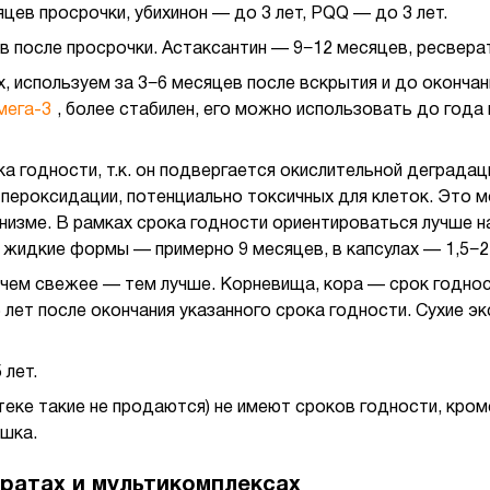
цев просрочки, убихинон — до 3 лет, PQQ — до 3 лет.
в после просрочки. Астаксантин — 9−12 месяцев, ресвера
х, используем за 3−6 месяцев после вскрытия и до оконч
мега-3
, более стабилен, его можно использовать до года 
а годности, т.к. он подвергается окислительной деградац
 пероксидации, потенциально токсичных для клеток. Это
изме. В рамках срока годности ориентироваться лучше на
 жидкие формы — примерно 9 месяцев, в капсулах — 1,5−2
 чем свежее — тем лучше. Корневища, кора — срок годнос
лет после окончания указанного срока годности. Сухие эк
 лет.
еке такие не продаются) не имеют сроков годности, кром
ашка.
ратах и мультикомплексах