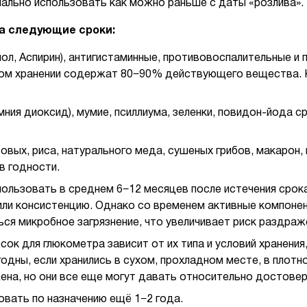
мально использовать как можно раньше с даты «розлива».
а следующие сроки:
ол, Аспирин), антигистаминные, противовоспалительные и 
ьном хранении содержат 80−90% действующего вещества.
мния диоксид), мумие, псиллиума, зеленки, повидон-йода с
бовых, риса, натурального меда, сушеных грибов, макарон, 
в годности.
льзовать в среднем 6−12 месяцев после истечения срока 
х или консистенцию. Однако со временем активные компоне
ся микробное загрязнение, что увеличивает риск раздраж
ок для глюкометра зависит от их типа и условий хранени
годны, если хранились в сухом, прохладном месте, в плот
ена, но они все еще могут давать относительно достовер
вать по назначению ещё 1−2 года.