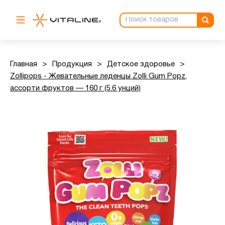
Главная
>
Продукция
>
Детское здоровье
>
Zollipops - Жевательные леденцы Zolli Gum Popz,
ассорти фруктов — 160 г (5.6 унций)