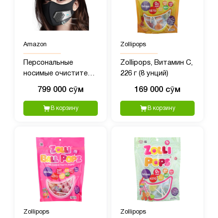
Amazon
Zollipops
Персональные
Zollipops, Витамин C,
носимые очистители
226 г (8 унций)
воздуха, переносной
799 000 сӯм
169 000 сӯм
мини-очиститель
воздуха
В корзину
В корзину
Zollipops
Zollipops