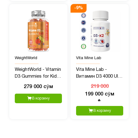
-
9
%
WeightWorld
Vita Mine Lab
WeightWorld - Vitamin
Vita Mine Lab -
D3 Gummies for Kids,
Витамин D3 4000 UI +
1000 UI, 120 шт
K2 100 mcg, 60 капсул
279 000 сӯм
219 000
199 000 сӯм
В корзину
🔥
В корзину