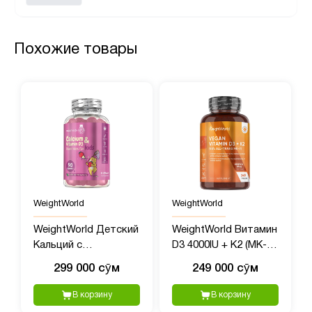
Похожие товары
WeightWorld
WeightWorld
WeightWorld Детский
WeightWorld Витамин
Кальций с
D3 4000IU + K2 (MK-7)
Витамином D3, 90
125mcg, 240
299 000 сӯм
249 000 сӯм
жевательных мишек
таблеток
В корзину
В корзину