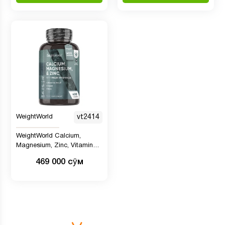
WeightWorld
vt2414
WeightWorld Calcium,
Magnesium, Zinc, Vitamin
D3, 400 таблеток
469 000 сӯм