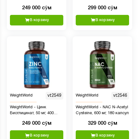
240 таблеток
капсул
249 000 сӯм
299 000 сӯм
В корзину
В корзину
WeightWorld
vt2549
WeightWorld
vt2546
WeightWorld - Цинк
WeightWorld - NAC N-Acetyl
Бисглицинат, 50 мг, 400
Cysteine, 600 мг, 180 капсул
таблеток
249 000 сӯм
329 000 сӯм
В корзину
В корзину