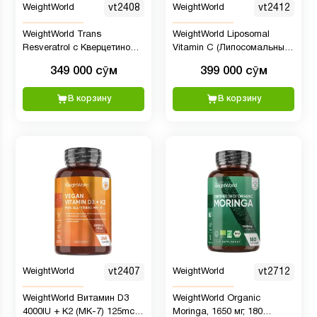
WeightWorld
vt2408
WeightWorld
vt2412
WeightWorld Trans
WeightWorld Liposomal
Resveratrol с Кверцетином,
Vitamin C (Липосомальный
550 мг, 120 капсул
Витамин C), 1000 мг, 180
349 000 сӯм
399 000 сӯм
капсул
В корзину
В корзину
WeightWorld
vt2407
WeightWorld
vt2712
WeightWorld Витамин D3
WeightWorld Organic
4000IU + K2 (MK-7) 125mcg,
Moringa, 1650 мг, 180