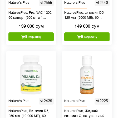
Nature's Plus
vt2555
Nature's Plus
vt2440
NaturesPlus, Pro, NAC 1200,
NaturesPlus, витамин D3,
60 капсул (600 мг в 1
125 мкг (5000 МЕ), 60
капсуле)
мягких таблеток
139 000 сӯм
149 000 сӯм
В корзину
В корзину
Nature's Plus
vt2439
Nature's Plus
vt2225
NaturesPlus, Витамин D3,
NaturesPlus, Жидкий
250 мкг (10 000 МЕ), 60
витамин C, натуральный