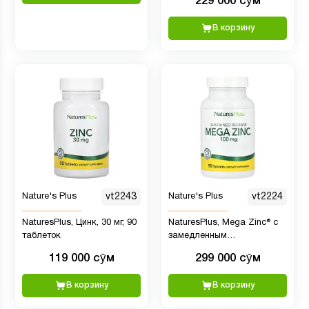
229 000 сӯм
детей, натуральный вкус
мандарина, 90 пастилок в
В корзину
форме животных
Nature's Plus
vt2243
Nature's Plus
vt2224
NaturesPlus, Цинк, 30 мг, 90
NaturesPlus, Mega Zinc® с
таблеток
замедленным
высвобождением, 100 мг, 90
119 000 сӯм
299 000 сӯм
таблеток
В корзину
В корзину