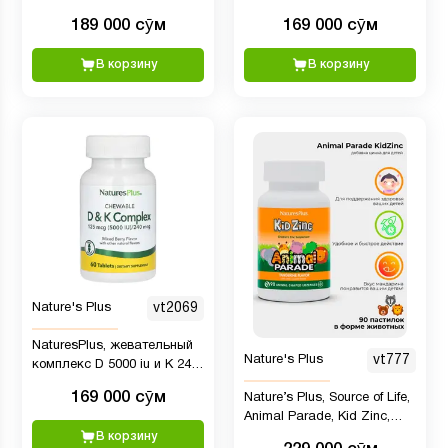
мягких таблеток
апельсин, 236,56 мл
189 000 сӯм
169 000 сӯм
взрослым и детям
В корзину
В корзину
Nature's Plus
vt2069
NaturesPlus, жевательный
Nature's Plus
vt777
комплекс D 5000 iu и K 240
mcg , ягодное ассорти, 60
169 000 сӯм
Nature’s Plus, Source of Life,
таблеток
Animal Parade, Kid Zinc,
пастилки с цинком для
В корзину