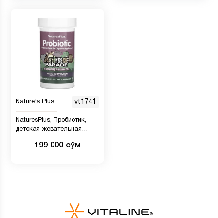
Nature's Plus
vt1741
NaturesPlus, Пробиотик,
детская жевательная
пищеварительная добавка,
199 000 сӯм
ягодное ассорти, 30
таблеток