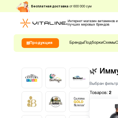
Бесплатная доставка
от 600 000 сум
Интернет магазин витаминов и
лучших мировых брендов
Бренды
Подборки
Схемы
О
Продукция
🌿
Имм
Выбран фильтр
Товаров:
2