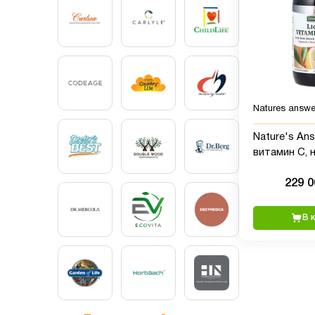
Natures answe
Nature's An
витамин C, 
вкус лимона,
229 
жидк. унций
В 