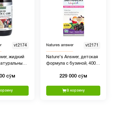
r
vt2174
Natures answer
vt2171
swer, жидкий
Nature's Answer, детская
натуральный
формула с бузиной, 4000
 240 мл (8
мг, 120 мл (4 жидких
000 сӯм
229 000 сӯм
)
унции)
корзину
В корзину