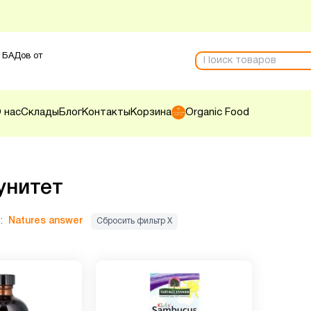
 БАДов от
 нас
Склады
Блог
Контакты
Корзина
Organic Food
унитет
:
Natures answer
Сбросить фильтр Х