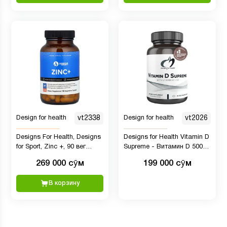
Design for health
vt2338
Design for health
vt2026
Designs For Health, Designs
Designs for Health Vitamin D
for Sport, Zinc +, 90 вег
Supreme - Витамин D 5000
капсул
МЕ, с 2000 мкг витамина К
269 000 сӯм
199 000 сӯм
в виде MK4 для здоровья
костей, здоровья сердца и
В корзину
поддержки иммунитета (30
капсул)