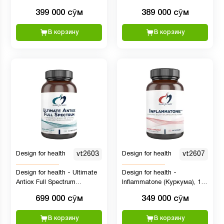
МЕ, с 2000 мкг витамина К
399 000 сӯм
389 000 сӯм
в виде MK4 для здоровья
костей, здоровья сердца и
В корзину
В корзину
поддержки иммунитета (60
капсул)
Design for health
vt2603
Design for health
vt2607
Design for health - Ultimate
Design for health -
Antiox Full Spectrum
Inflammatone (Куркума), 120
(Поддержка
капсул
699 000 сӯм
349 000 сӯм
антиоксидантами), 90
капсул
В корзину
В корзину