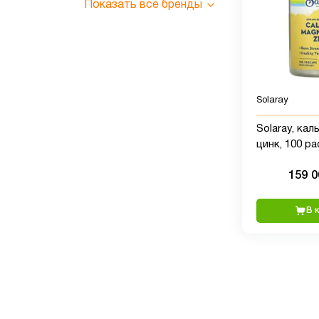
Показать все бренды
Solaray
Solaray, кал
цинк, 100 р
капсул
159 
В 