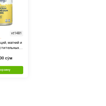
vt1481
ьций, магний и
астительных
000 сӯм
корзину