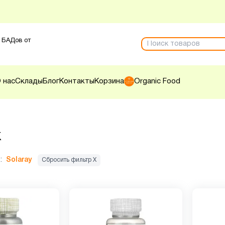
 БАДов от
 нас
Склады
Блог
Контакты
Корзина
Organic Food
к
:
Solaray
Сбросить фильтр Х