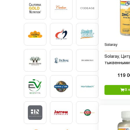
Solaray
Solaray, Цит
тыквенными
60 вегетари
119 
В 