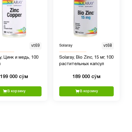
vt69
Solaray
vt68
y, Цинк и медь, 100
Solaray, Bio Zinc, 15 мг, 100
л
растительных капсул
199 000 сӯм
189 000 сӯм
В корзину
В корзину