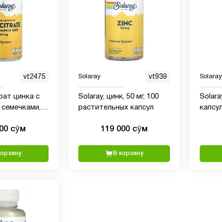
vt2475
Solaray
vt939
Solaray
рат цинка с
Solaray, цинк, 50 мг, 100
Solara
 семечками,
растительных капсул
капсу
анских капсул
000 сӯм
119 000 сӯм
корзину
В корзину