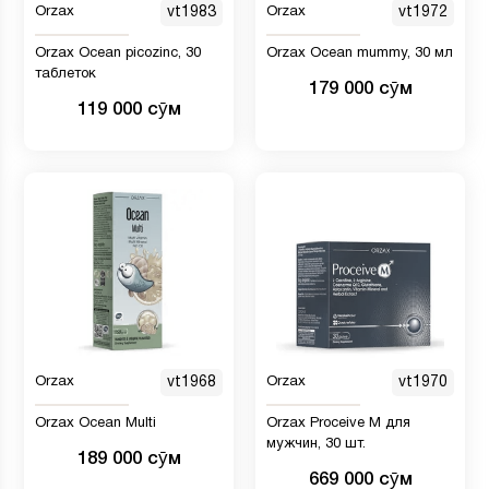
Orzax
vt1983
Orzax
vt1972
Orzax Ocean picozinc, 30
Orzax Ocean mummy, 30 мл
таблеток
179 000 сӯм
119 000 сӯм
Orzax
vt1968
Orzax
vt1970
Orzax Ocean Multi
Orzax Proceive M для
мужчин, 30 шт.
189 000 сӯм
669 000 сӯм