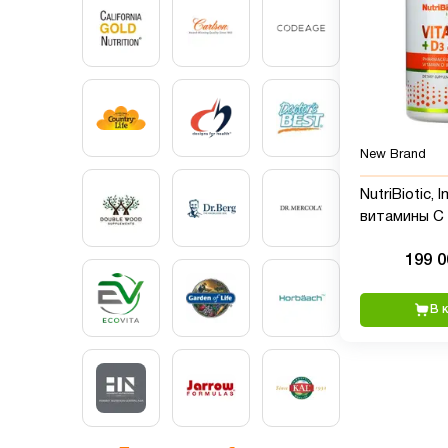
New Brand
NutriBiotic, 
витамины C 
100 капсул
199 
В 