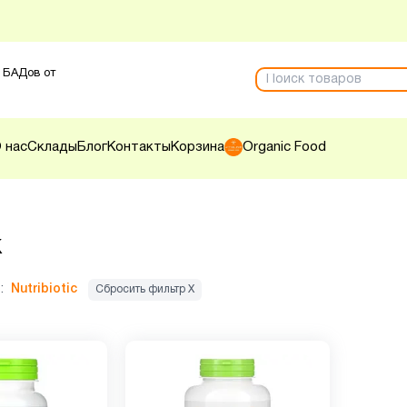
 БАДов от
 нас
Склады
Блог
Контакты
Корзина
Organic Food
к
:
Nutribiotic
Сбросить фильтр Х