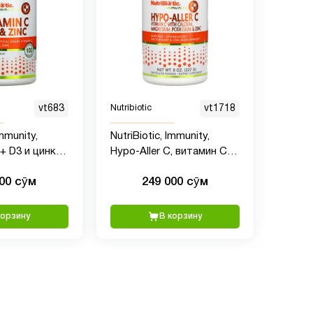
vt683
Nutribiotic
vt1718
Immunity,
NutriBiotic, Immunity,
+ D3 и цинк,
Hypo-Aller C, витамин C с
кальцием, магнием,
000 сӯм
249 000 сӯм
калием и цинком, 227 г
корзину
В корзину