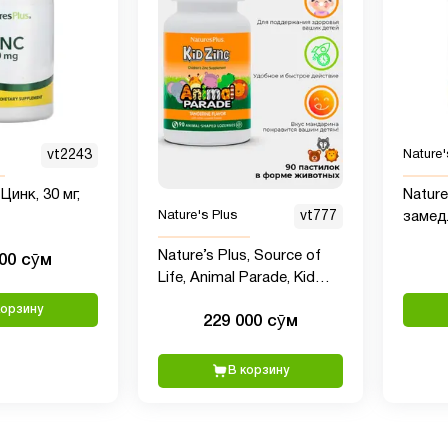
vt2243
Nature'
Цинк, 30 мг,
Nature
замед
Nature's Plus
vt777
высво
Nature’s Plus, Source of
000 сӯм
90 та
Life, Animal Parade, Kid
Zinc, пастилки с цинком
корзину
229 000 сӯм
для детей, натуральный
вкус мандарина, 90
пастилок в форме
В корзину
животных