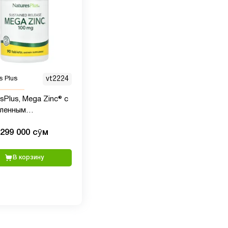
s Plus
vt2224
sPlus, Mega Zinc® с
ленным
бождением, 100 мг,
299 000 сӯм
блеток
В корзину