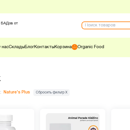
 БАДов от
 нас
Склады
Блог
Контакты
Корзина
Organic Food
к
:
Nature's Plus
Сбросить фильтр Х