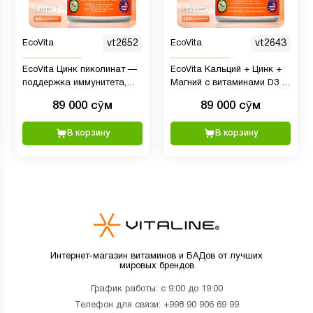
EcoVita
vt2652
EcoVita
vt2643
EcoVita Цинк пиколинат —
EcoVita Кальций + Цинк +
поддержка иммунитета,
Магний с витаминами D3 и
кожи, волос и ногтей, 125
B6, 100 капсул
89 000 сӯм
89 000 сӯм
мг, 60 капсул
В корзину
В корзину
Интернет-магазин витаминов и БАДов от лучших
мировых брендов
График работы: с 9:00 до 19:00
Телефон для связи:
+998 90 906 69 99