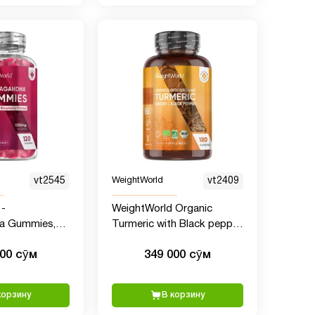
vt2545
WeightWorld
vt2409
 -
WeightWorld Organic
a Gummies,
Turmeric with Black pepper
 шт
and Ginger (Куркума с
000 сӯм
349 000 сӯм
имбирем и черным
перцем) 4560 мг, 180
капсул
корзину
В корзину