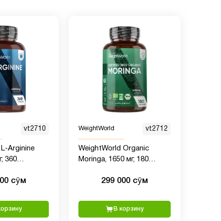
vt2710
WeightWorld
vt2712
L-Arginine
WeightWorld Organic
, 360
Moringa, 1650 мг, 180
капсул
000 сӯм
299 000 сӯм
корзину
В корзину