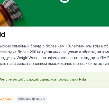
ld
анский семейный бренд с более чем 19-летним опытом в о
оизводит более 200 натуральных пищевых добавок, витам
продукты WeightWorld сертифицированы по стандарту GMP
даются с использованием высококачественных биодоступ
orld
имеет действующий сертификат соответствия Halal.
щинам
Сбросить фильтр ✕