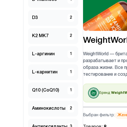
D3
2
K2 MK7
2
WeightWor
L-аргинин
1
WeightWorld — брит
разрабатывает и пр
образа жизни. Все 
L-карнитин
1
тестирование и соз
Q10 (CoQ10)
1
Бренд
WeightW
Аминокислоты
2
Выбран фильтр:
Жен
Антиоксиданты
3
Товаров:
8