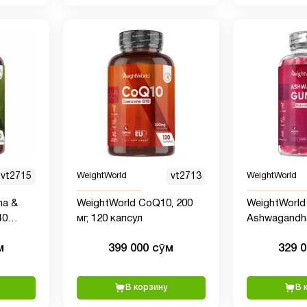
vt2715
WeightWorld
vt2713
WeightWorld
na &
WeightWorld CoQ10, 200
WeightWorld
40
мг, 120 капсул
Ashwagandh
1200 мг, 120
м
399 000 сӯм
329 
В корзину
В 