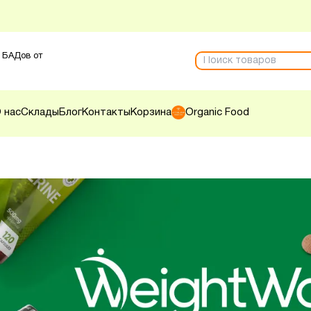
 БАДов от
 нас
Склады
Блог
Контакты
Корзина
Organic Food