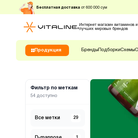
Бесплатная доставка
от 600 000 сум
Интернет магазин витаминов и
лучших мировых брендов
Бренды
Подборки
Схемы
О
Продукция
Фильтр по меткам
54
доступно
Все метки
29
D-mannose
1