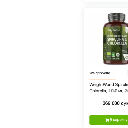
WeightWorld
WeightWorld Spiruli
Chlorella, 1740 мг, 2
капсул
369 000 сӯ
В корзину