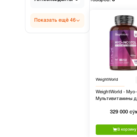
Показать ещё 46
WeightWorld
WeightWorld - Myo-I
Мультивитамины д
женщин с Мио
329 000 сӯ
Инозитолом, 4000 м
таблеток
В корзину