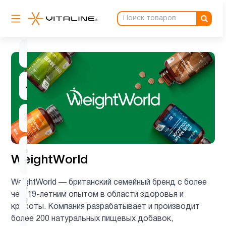
Антиоксиданты
3
ацетилцистеин
1
Ашваганда
1
Барберин
1
Вегетарианский
1
WeightWorld
продукт
WeightWorld — британский семейный бренд с более
Витамин
чем 19-летним опытом в области здоровья и
2
B
красоты. Компания разрабатывает и производит
более 200 натуральных пищевых добавок,