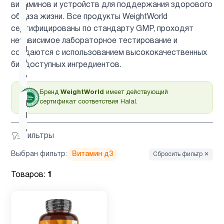
витаминов и устройств для поддержания здорового
Витамин
2
образа жизни. Все продукты WeightWorld
C
сертифицированы по стандарту GMP, проходят
независимое лабораторное тестирование и
Витамин
создаются с использованием высококачественных
C для
1
биодоступных ингредиентов.
детей
Бренд
WeightWorld
имеет действующий
сертификат соответствия Halal.
Витамин
D для
2
детей
Фильтры
Выбран фильтр:
Витамин д3
Сбросить фильтр ✕
Витамин
1
д3
Товаров:
1
Гинкго
1
Билоба