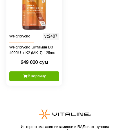
Детская
2
омега 3
Детская
WeightWorld
vt2407
омега 3
2
WeightWorld Витамин D3
, Рыбий
4000IU + K2 (MK-7) 125mcg,
жир
240 таблеток
249 000 сӯм
Детские
В корзину
4
мультивитамины
Детям
6
Для
1
младенцев
Интернет-магазин витаминов и БАДов от лучших