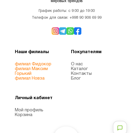
мировых брендов
Для
График работы: с 9:00 до 19:00
1
похудения
Телефон для связи:
+998 90 906 69 99
Железо
1
Наши филиалы
Покупателям
Женщинам
8
филиал Фидокор
О нас
филиал Максим
Каталог
Здоровый
Горький
Контакты
1
филиал Новза
Блог
сон
Личный кабинет
Иммунитет
7
Мой профиль
Корзина
Инозитол
1