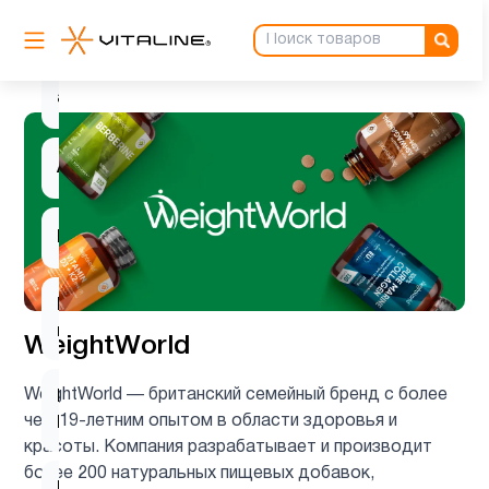
Антиоксиданты
3
ацетилцистеин
1
Ашваганда
1
Барберин
1
Вегетарианский
1
продукт
WeightWorld
WeightWorld — британский семейный бренд с более
Витамин
2
чем 19-летним опытом в области здоровья и
B
красоты. Компания разрабатывает и производит
более 200 натуральных пищевых добавок,