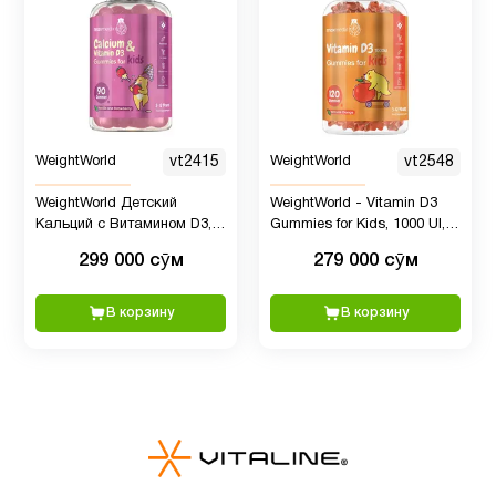
Детская
2
омега 3
Детская
омега 3
2
WeightWorld
vt2415
WeightWorld
vt2548
, Рыбий
жир
WeightWorld Детский
WeightWorld - Vitamin D3
Кальций с Витамином D3,
Gummies for Kids, 1000 UI,
90 жевательных мишек
120 шт
299 000 сӯм
279 000 сӯм
Детские
4
мультивитамины
В корзину
В корзину
Детям
6
Для
1
младенцев