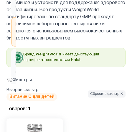
Витамин
витаминов и устройств для поддержания здорового
2
C
образа жизни. Все продукты WeightWorld
сертифицированы по стандарту GMP, проходят
независимое лабораторное тестирование и
Витамин
создаются с использованием высококачественных
C для
1
биодоступных ингредиентов.
детей
Бренд
WeightWorld
имеет действующий
Витамин
сертификат соответствия Halal.
D для
2
детей
Фильтры
Витамин
Выбран фильтр:
1
Сбросить фильтр ✕
д3
Витамин C для детей
Товаров:
1
Гинкго
1
Билоба