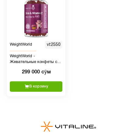
Детская
2
омега 3
Детская
омега 3
2
WeightWorld
vt2550
, Рыбий
жир
WeightWorld -
Жевательные конфеты с
Железом и Витамином C
299 000 сӯм
Детские
для детей, 120 шт
4
мультивитамины
В корзину
Детям
6
Для
1
младенцев