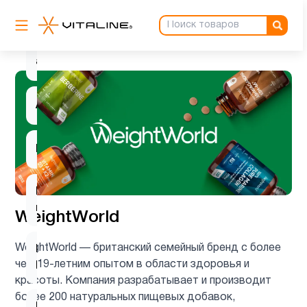
Антиоксиданты
3
ацетилцистеин
1
Ашваганда
1
Барберин
1
Вегетарианский
1
продукт
WeightWorld
WeightWorld — британский семейный бренд с более
Витамин
2
чем 19-летним опытом в области здоровья и
B
красоты. Компания разрабатывает и производит
более 200 натуральных пищевых добавок,