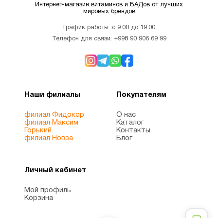
Интернет-магазин витаминов и БАДов от лучших
Для
мировых брендов
1
похудения
График работы: с 9:00 до 19:00
Телефон для связи:
+998 90 906 69 99
Железо
1
Женщинам
8
Наши филиалы
Покупателям
Здоровый
филиал Фидокор
О нас
1
филиал Максим
Каталог
сон
Горький
Контакты
филиал Новза
Блог
Иммунитет
7
Личный кабинет
Инозитол
1
Мой профиль
Корзина
Кальции
3