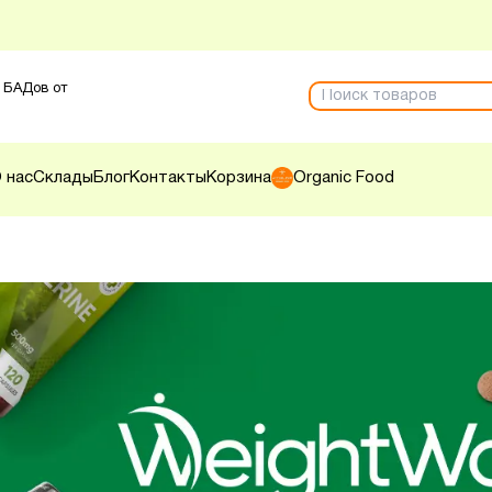
 БАДов от
 нас
Склады
Блог
Контакты
Корзина
Organic Food