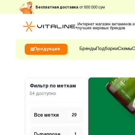
Бесплатная доставка
от 600 000 сум
Интернет магазин витаминов и
лучших мировых брендов
Бренды
Подборки
Схемы
О
Продукция
Фильтр по меткам
54
доступно
Все метки
29
D-mannose
1