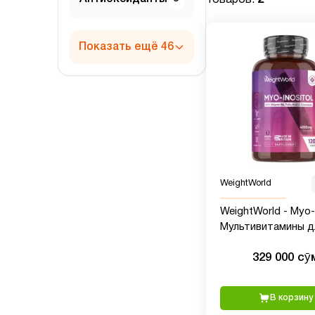
Показать ещё 46
WeightWorld
WeightWorld - Myo-I
Мультивитамины д
женщин с Мио
329 000 сӯ
Инозитолом, 4000 м
таблеток
В корзину