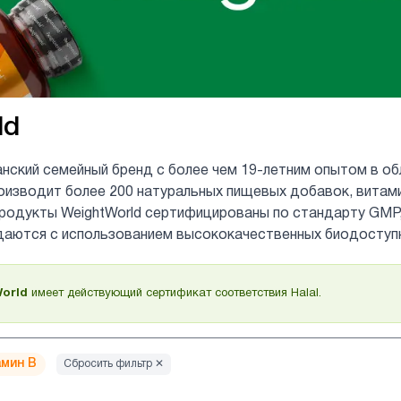
ld
анский семейный бренд с более чем 19-летним опытом в о
оизводит более 200 натуральных пищевых добавок, витам
продукты WeightWorld сертифицированы по стандарту GMP
даются с использованием высококачественных биодоступ
orld
имеет действующий сертификат соответствия Halal.
мин B
Сбросить фильтр ✕