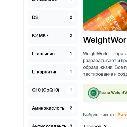
D3
2
K2 MK7
2
WeightWor
L-аргинин
1
WeightWorld — брит
разрабатывает и пр
образа жизни. Все 
L-карнитин
1
тестирование и соз
Q10 (CoQ10)
1
Бренд
WeightW
Аминокислоты
2
Выбран фильтр:
Вита
Антиоксиданты
3
Товаров:
2