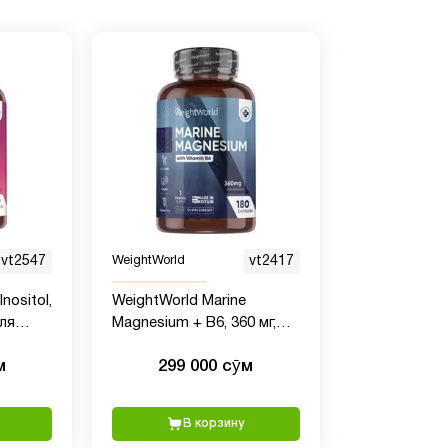
vt2547
WeightWorld
vt2417
nositol,
WeightWorld Marine
ля
Magnesium + B6, 360 мг,
180 капсул
м
299 000 сӯм
г, 120
В корзину