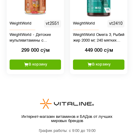
Иммунитет
7
Инозитол
1
WeightWorld
vt2551
WeightWorld
vt2410
WeightWorld - Детские
WeightWorld Омега 3, Рыбий
мультивитамины с
жир 2000 мг, 240 мягких
Кальции
3
добавлением Омега 3-6-9,
капсул
299 000 сӯм
449 000 сӯм
120 жевательных конфет
Кальций
В корзину
В корзину
для
2
детей
Кверцетин
1
Кожа
1
Интернет-магазин витаминов и БАДов от лучших
мировых брендов
График работы: с 9:00 до 19:00
Коэнзим