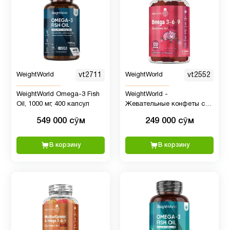
Детям
6
Для
1
младенцев
WeightWorld
vt2711
WeightWorld
vt2552
Для
1
WeightWorld Omega-3 Fish
WeightWorld -
похудения
Oil, 1000 мг, 400 капсул
Жевательные конфеты с
Омега-3-6-9 для детей, 120
549 000 сӯм
249 000 сӯм
шт
Железо
1
В корзину
В корзину
Женщинам
8
Здоровый
1
сон