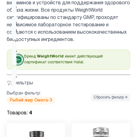
1
витаминов и устройств для поддержания здорового
д3
образа жизни. Все продукты WeightWorld
сертифицированы по стандарту GMP, проходят
Гинкго
независимое лабораторное тестирование и
1
Билоба
создаются с использованием высококачественных
биодоступных ингредиентов.
Детская
2
Бренд
WeightWorld
имеет действующий
омега 3
сертификат соответствия Halal.
Детская
омега 3
Фильтры
2
, Рыбий
Выбран фильтр:
жир
Сбросить фильтр ✕
Рыбий жир Омега-3
Товаров:
4
Детские
4
мультивитамины