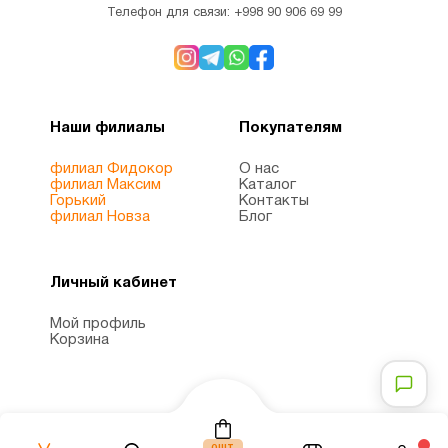
Телефон для связи:
+998 90 906 69 99
Q10
1
(CoQ10)
Куркума
и
1
Наши филиалы
Покупателям
куркумин
филиал Фидокор
О нас
филиал Максим
Каталог
Горький
Контакты
Липосомальный
1
филиал Новза
Блог
Магний
6
Личный кабинет
Мой профиль
Магний
Корзина
1
глицинат
Магний
2
цитрат
шт.