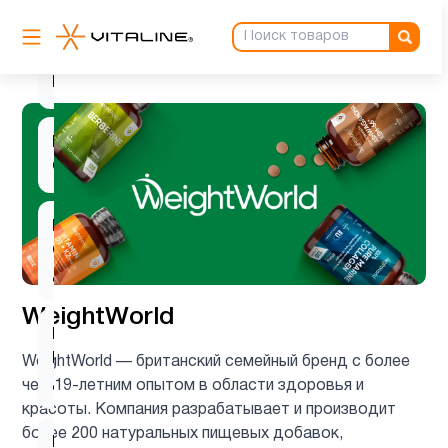
Витамин
2
B
Витамин
2
C
Витамин
C для
1
детей
WeightWorld
Витамин
D для
2
WeightWorld — британский семейный бренд с более
детей
чем 19-летним опытом в области здоровья и
красоты. Компания разрабатывает и производит
более 200 натуральных пищевых добавок,
Витамин