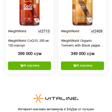
Детская
2
омега 3
Детская
WeightWorld
vt2713
WeightWorld
vt2409
омега 3
2
WeightWorld CoQ10, 200 мг,
WeightWorld Organic
, Рыбий
120 капсул
Turmeric with Black pepper
жир
and Ginger (Куркума с
399 000 сӯм
349 000 сӯм
имбирем и черным перцем)
4560 мг, 180 капсул
Детские
В корзину
В корзину
4
мультивитамины
Детям
6
Для
1
младенцев
Интернет-магазин витаминов и БАДов от лучших