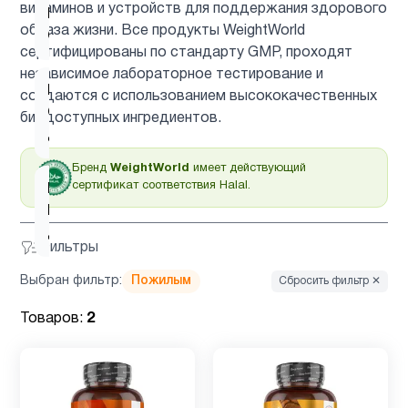
витаминов и устройств для поддержания здорового
Витамин
2
образа жизни. Все продукты WeightWorld
C
сертифицированы по стандарту GMP, проходят
независимое лабораторное тестирование и
Витамин
создаются с использованием высококачественных
C для
1
биодоступных ингредиентов.
детей
Бренд
WeightWorld
имеет действующий
сертификат соответствия Halal.
Витамин
D для
2
детей
Фильтры
Выбран фильтр:
Пожилым
Сбросить фильтр ✕
Витамин
1
д3
Товаров:
2
Гинкго
1
Билоба