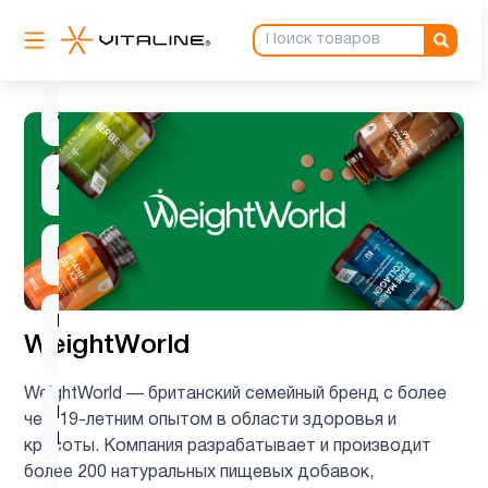
Антиоксиданты
3
ацетилцистеин
1
Ашваганда
1
Барберин
1
Вегетарианский
1
WeightWorld
продукт
WeightWorld — британский семейный бренд с более
Витамин
чем 19-летним опытом в области здоровья и
2
B
красоты. Компания разрабатывает и производит
более 200 натуральных пищевых добавок,