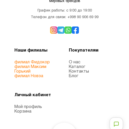
мировых брендов
Для
График работы: с 9:00 до 19:00
1
похудения
Телефон для связи:
+998 90 906 69 99
Железо
1
Наши филиалы
Покупателям
Женщинам
8
филиал Фидокор
О нас
филиал Максим
Каталог
Здоровый
Горький
Контакты
1
филиал Новза
Блог
сон
Личный кабинет
Иммунитет
7
Мой профиль
Корзина
Инозитол
1