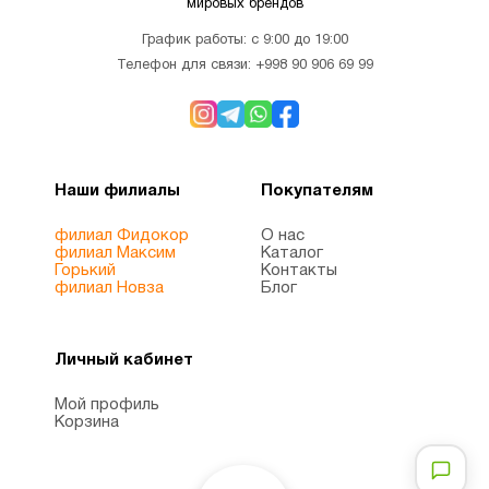
мировых брендов
Для
График работы: с 9:00 до 19:00
1
похудения
Телефон для связи:
+998 90 906 69 99
Железо
1
Наши филиалы
Покупателям
Женщинам
8
филиал Фидокор
О нас
филиал Максим
Каталог
Здоровый
Горький
Контакты
1
филиал Новза
Блог
сон
Личный кабинет
Иммунитет
7
Мой профиль
Корзина
Инозитол
1