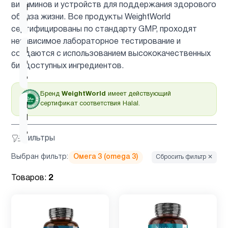
витаминов и устройств для поддержания здорового
Витамин
2
образа жизни. Все продукты WeightWorld
C
сертифицированы по стандарту GMP, проходят
независимое лабораторное тестирование и
Витамин
создаются с использованием высококачественных
C для
1
биодоступных ингредиентов.
детей
Бренд
WeightWorld
имеет действующий
сертификат соответствия Halal.
Витамин
D для
2
детей
Фильтры
Выбран фильтр:
Омега 3 (omega 3)
Сбросить фильтр ✕
Витамин
1
д3
Товаров:
2
Гинкго
1
Билоба