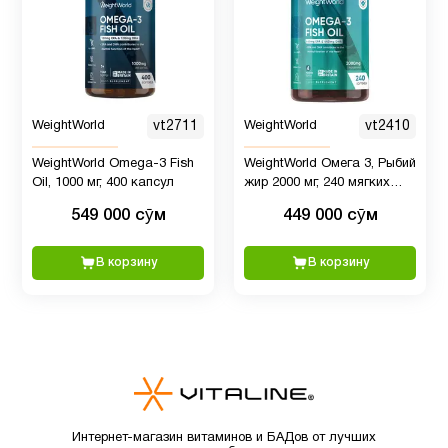
Детская
2
омега 3
Детская
WeightWorld
vt2711
WeightWorld
vt2410
омега 3
2
WeightWorld Omega-3 Fish
WeightWorld Омега 3, Рыбий
, Рыбий
Oil, 1000 мг, 400 капсул
жир 2000 мг, 240 мягких
жир
капсул
549 000 сӯм
449 000 сӯм
Детские
В корзину
В корзину
4
мультивитамины
Детям
6
Для
1
младенцев
Интернет-магазин витаминов и БАДов от лучших