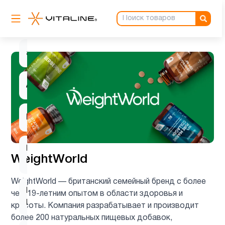
Антиоксиданты
3
ацетилцистеин
1
Ашваганда
1
Барберин
1
Вегетарианский
1
WeightWorld
продукт
WeightWorld — британский семейный бренд с более
Витамин
чем 19-летним опытом в области здоровья и
2
B
красоты. Компания разрабатывает и производит
более 200 натуральных пищевых добавок,